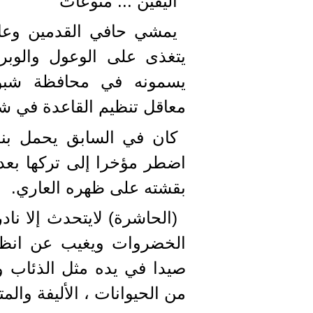
اليقين ... منوعات
يمشي حافي القدمين وعا
يتغذى على الوعول والوبرا
يسمونه في محافظة شبوة
معاقل تنظيم القاعدة في شب
كان في السابق يحمل بندق
اضطر مؤخرا إلى تركها بعد 
بقشته على ظهره العاري.
(الحاشرة) لايتحدث إلا نا
الخضروات ويغيب عن انظار
صيدا في يده مثل الذئاب وال
من الحيوانات ، الأليفة والم