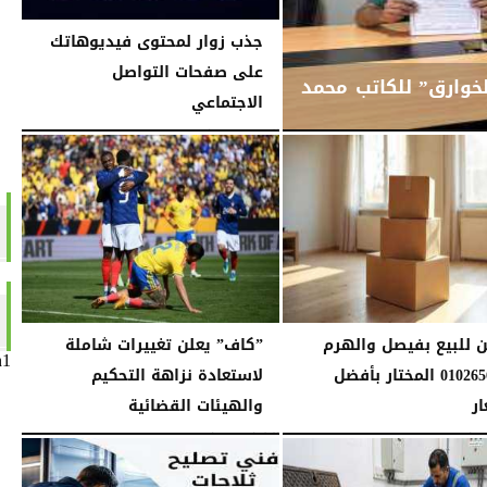
جذب زوار لمحتوى فيديوهاتك
على صفحات التواصل
خوارق” للكاتب محمد
الاجتماعي
السبت، 16 مايو 2026
10:59 صـ
ن للبيع بفيصل والهرم
”كاف” يعلن تغييرات شاملة
n1
01026562753 المختار بأفضل
لاستعادة نزاهة التحكيم
ار
والهيئات القضائية
12:20 مـ
الثلاثاء، 31 مارس 2026
01:09 صـ