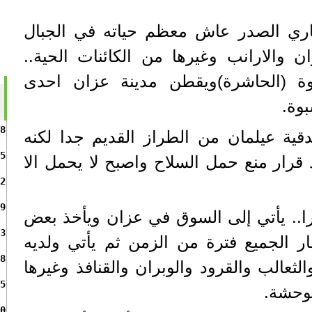
ري الصدر عاش معظم حياته في الجبال
ن والارانب وغيرها من الكائنات الحية..
 (الحاشرة)ويقطن مدينة عزان احدى
وة.
8
ية عيلمان من الطراز القديم جدا لكنه
5
قرار منع حمل السلاح واصبح لا يحمل الا
2
9
درا.. يأتي إلى السوق في عزان ويأخذ بعض
3
 الجميع فترة من الزمن ثم يأتي ولديه
8
ثعالب والقرود والوبران والقنافذ وغيرها
5
توحشة.
0