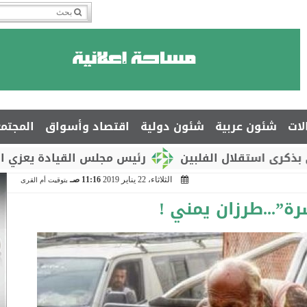
لات
شئون عربية
شئون دولية
اقتصاد وأسواق
المجتم
قلال الفلبين
رئيس مجلس القيادة يعزي السفير جما
الثلاثاء، 22 يناير 2019
11:16 صـ
بتوقيت أم القرى
رة”...طرزان يمني !