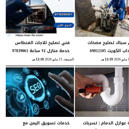
سباك تصليح مضخات
فني تصليح ثلاجات الفنطاس
 الكويت 69012105
خدمة منازل ٢٤ ساعة 97839061
12:19 مـ
الجمعة، 15 مايو 2026
12:18 مـ
عوازل الدمام | تسربات
خدمات تسويق اليمن مع