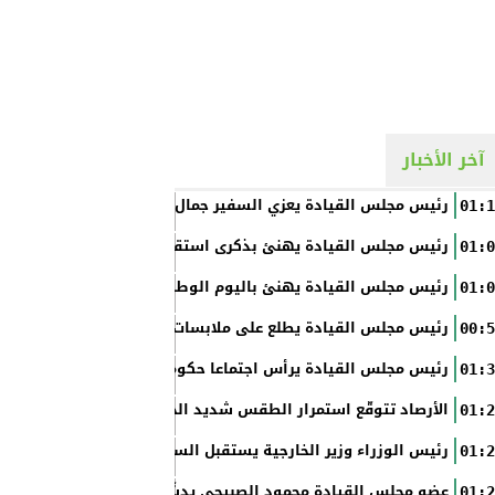
آخر الأخبار
رئيس مجلس القيادة يعزي السفير جمال السلال
01:1
رئيس مجلس القيادة يهنئ بذكرى استقلال الفلبين
01:0
رئيس مجلس القيادة يهنئ باليوم الوطني الروسي
01:0
رئيس مجلس القيادة يطلع على ملابسات حادثة إطلاق النار في عدن
00:5
رئيس مجلس القيادة يرأس اجتماعا حكوميا مصغرا لدعم جهود التع
01:3
الأرصاد تتوقّع استمرار الطقس شديد الحرارة بالسواحل والصحاري و
01:2
رئيس الوزراء وزير الخارجية يستقبل السفير الأمريكي
01:2
عضو مجلس القيادة محمود الصبيحي يدشّن اختبارات الثانوية العام
01:2