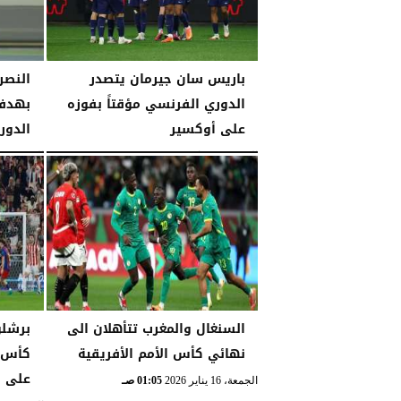
باريس سان جيرمان يتصدر
النصر
الدوري الفرنسي مؤقتاً بفوزه
بهدف
على أوكسير
الدور
السبت، 24 يناير 2026
11:28 مـ
الخميس، 22 يناير 2026
السنغال والمغرب تتأهلان الى
برشلو
نهائي كأس الأمم الأفريقية
كأس ا
على أ
الجمعة، 16 يناير 2026
01:05 صـ