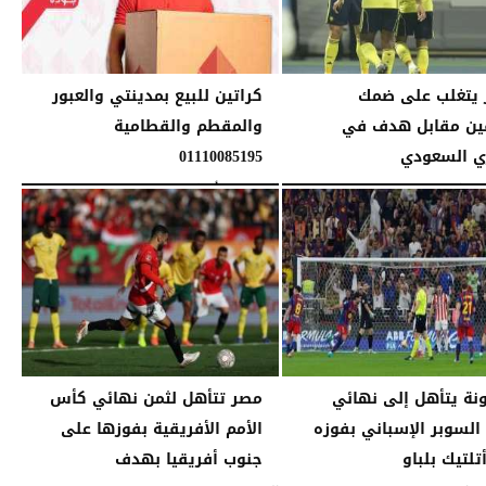
 يتغلب على ضمك
كراتين للبيع بمدينتي والعبور
ين مقابل هدف في
والمقطم والقطامية
ي السعودي
01110085195
11:13 مـ
السبت، 11 أبريل 2026
11:13 صـ
نة يتأهل إلى نهائي
مصر تتأهل لثمن نهائي كأس
لسوبر الإسباني بفوزه
الأمم الأفريقية بفوزها على
تلتيك بلباو
جنوب أفريقيا بهدف