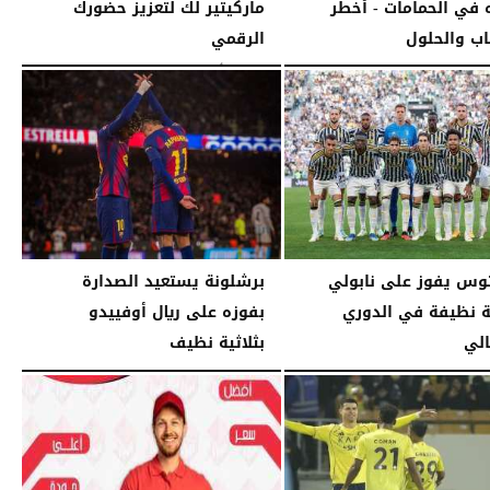
ه في الحمامات - أخطر
ماركيتير لك لتعزيز حضورك
اب والحلول
الرقمي
08:26 صـ
الثلاثاء، 14 أبريل 2026
04:05 صـ
وس يفوز على نابولي
برشلونة يستعيد الصدارة
ية نظيفة في الدوري
بفوزه على ريال أوفييدو
الي
بثلاثية نظيف
04:42 مـ
الإثنين، 26 يناير 2026
04:39 مـ