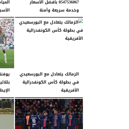
0547536067 بأفضل الأسعار
الميا
وخدمة سريعة وآمنة
الأسب
الجمعة، 15 مايو 2026
12:17 مـ
الأحد، 10 مايو 2026
الزمالك يتعادل مع البورسعيدي
يوفنت
في بطولة كأس الكونفدرالية
بثلاث
الأفريقية
الإيط
الإثنين، 26 يناير 2026
04:46 مـ
الإثنين، 26 يناير 2026