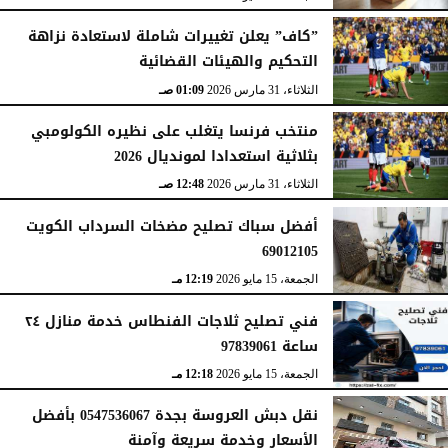
”كاف” يعلن تغييرات شاملة لاستعادة نزاهة
التحكيم والهيئات القضائية
الثلاثاء، 31 مارس 2026
01:09 صـ
منتخب فرنسا يتغلب على نظيره الكولومبي
بثلاثية استعدادا لمونديال 2026
الثلاثاء، 31 مارس 2026
12:48 صـ
أفضل سباك تصليح مضخات السرداب الكويت
69012105
الجمعة، 15 مايو 2026
12:19 مـ
فني تصليح ثلاجات الفنطاس خدمة منازل ٢٤
ساعة 97839061
الجمعة، 15 مايو 2026
12:18 مـ
نقل دبش العروسة بجدة 0547536067 بأفضل
الأسعار وخدمة سريعة وآمنة