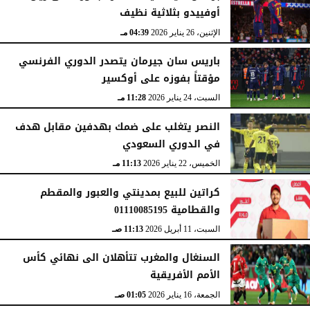
أوفييدو بثلاثية نظيف
الإثنين، 26 يناير 2026
04:39 مـ
باريس سان جيرمان يتصدر الدوري الفرنسي
مؤقتاً بفوزه على أوكسير
السبت، 24 يناير 2026
11:28 مـ
النصر يتغلب على ضمك بهدفين مقابل هدف
في الدوري السعودي
الخميس، 22 يناير 2026
11:13 مـ
كراتين للبيع بمدينتي والعبور والمقطم
والقطامية 01110085195
السبت، 11 أبريل 2026
11:13 صـ
السنغال والمغرب تتأهلان الى نهائي كأس
الأمم الأفريقية
الجمعة، 16 يناير 2026
01:05 صـ