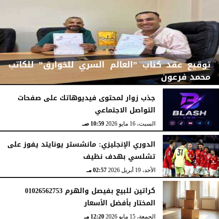
توقيع عقد كتاب ”العالم السري للخوارق” للكاتب
محمد فرعون
جذب زوار لمحتوى فيديوهاتك على صفحات
التواصل الاجتماعي
الإثنين، 22 يونيو 2026
12:11 مـ
السبت، 16 مايو 2026
10:59 صـ
الدوري الإنجليزي: مانشستر يونايتد يفوز على
تشلسي بهدف نظيف
الأحد، 19 أبريل 2026
02:57 مـ
كراتين للبيع بفيصل والهرم 01026562753
المختار بأفضل الأسعار
الجمعة، 15 مايو 2026
12:20 مـ