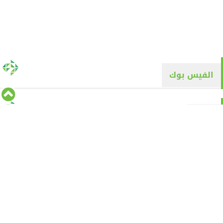
الفيس بوك
تويتر
Tweets by alyaqyn1
⇡
من نحن