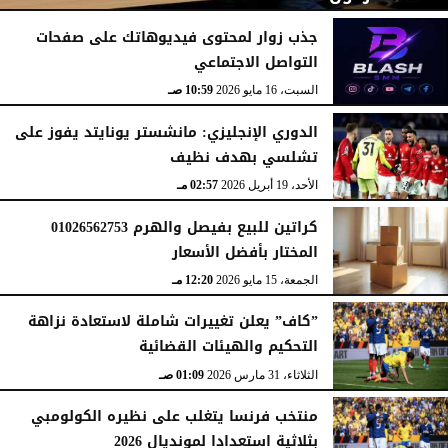
جذب زوار لمحتوى فيديوهاتك على صفحات
التواصل الاجتماعي
الإثنين، 22 يونيو 2026
12:11 مـ
السبت، 16 مايو 2026
10:59 صـ
الدوري الإنجليزي: مانشستر يونايتد يفوز على
تشلسي بهدف نظيف
الأحد، 19 أبريل 2026
02:57 مـ
كراتين للبيع بفيصل والهرم 01026562753
المختار بأفضل الأسعار
الجمعة، 15 مايو 2026
12:20 مـ
”كاف” يعلن تغييرات شاملة لاستعادة نزاهة
التحكيم والهيئات القضائية
الثلاثاء، 31 مارس 2026
01:09 صـ
منتخب فرنسا يتغلب على نظيره الكولومبي
بثلاثية استعدادا لمونديال 2026