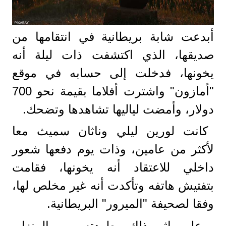
أبدعت شابة بريطانية في انتقامها من
صديقها، الذي اكتشفت ذات ليلة أنه
يخونها، فدخلت إلى حسابه في موقع
"أمازون" واشترت أفلاما بقيمة نحو 700
دولار، وأمضت لياليها تشاهدها وتضحك.
كانت لورين ليلي وناثان سميث معا
لأكثر من عامين، وذات يوم دفعها شعور
داخلي للاعتقاد أنه يخونها، فقامت
بتفتيش هاتفه وتأكدت أنه غير مخلص لها،
وفقا لصحيفة "الميرور" البريطانية.
وعلى إثر ذلك، طردته من المنزل،