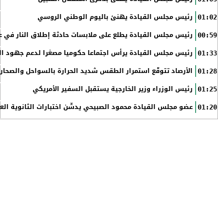
رئيس مجلس القيادة يهنئ باليوم الوطني الروسي
01:02
رئيس مجلس القيادة يطلع على ملابسات حادثة إطلاق النار في عد
00:59
رئيس مجلس القيادة يرأس اجتماعا حكوميا مصغرا لدعم جهود الت
01:33
الأرصاد تتوقّع استمرار الطقس شديد الحرارة بالسواحل والصحاري 
01:28
رئيس الوزراء وزير الخارجية يستقبل السفير الأمريكي
01:25
عضو مجلس القيادة محمود الصبيحي يدشّن اختبارات الثانوية الع
01:20