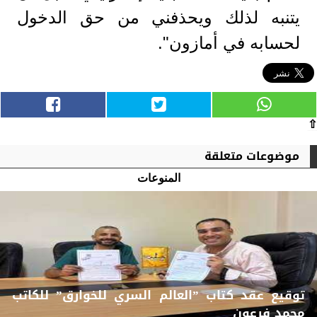
يتنبه لذلك ويحذفني من حق الدخول
لحسابه في أمازون".
⇧
موضوعات متعلقة
المنوعات
توقيع عقد كتاب ”العالم السري للخوارق” للكاتب
محمد فرعون