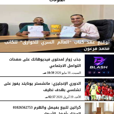
توقيع عقد كتاب ”العالم السري للخوارق” للكاتب
محمد فرعون
جذب زوار لمحتوى فيديوهاتك على صفحات
التواصل الاجتماعي
الإثنين، 22 يونيو 2026
12:11 مـ
السبت، 16 مايو 2026
10:59 صـ
الدوري الإنجليزي: مانشستر يونايتد يفوز على
تشلسي بهدف نظيف
الأحد، 19 أبريل 2026
02:57 مـ
كراتين للبيع بفيصل والهرم 01026562753
المختار بأفضل الأسعار