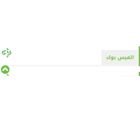
الفيس بوك
تويتر
Tweets by alyaqyn1
⇡
من نحن