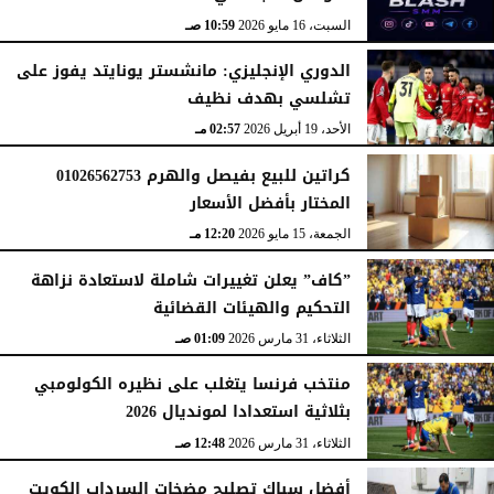
الإثنين، 22 يونيو 2026
12:11 مـ
السبت، 16 مايو 2026
10:59 صـ
الدوري الإنجليزي: مانشستر يونايتد يفوز على
تشلسي بهدف نظيف
الأحد، 19 أبريل 2026
02:57 مـ
كراتين للبيع بفيصل والهرم 01026562753
المختار بأفضل الأسعار
الجمعة، 15 مايو 2026
12:20 مـ
”كاف” يعلن تغييرات شاملة لاستعادة نزاهة
التحكيم والهيئات القضائية
الثلاثاء، 31 مارس 2026
01:09 صـ
منتخب فرنسا يتغلب على نظيره الكولومبي
بثلاثية استعدادا لمونديال 2026
الثلاثاء، 31 مارس 2026
12:48 صـ
أفضل سباك تصليح مضخات السرداب الكويت