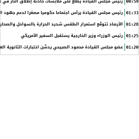
رئيس مجلس القيادة يطلع على ملابسات حادثة إطلاق النار في عد
00:59
رئيس مجلس القيادة يرأس اجتماعا حكوميا مصغرا لدعم جهود الت
01:33
الأرصاد تتوقّع استمرار الطقس شديد الحرارة بالسواحل والصحاري 
01:28
رئيس الوزراء وزير الخارجية يستقبل السفير الأمريكي
01:25
عضو مجلس القيادة محمود الصبيحي يدشّن اختبارات الثانوية الع
01:20