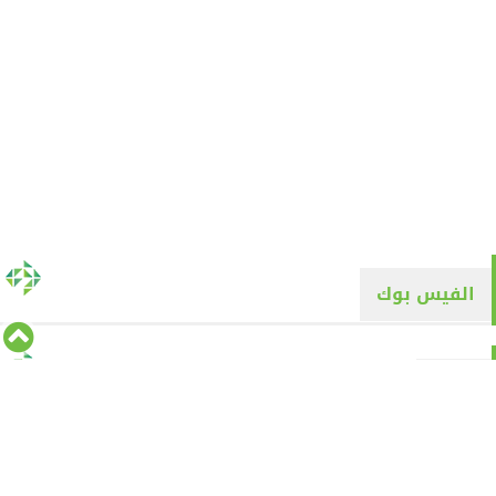
الفيس بوك
تويتر
Tweets by alyaqyn1
⇡
من نحن