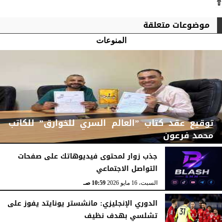
⇧
موضوعات متعلقة
المنوعات
توقيع عقد كتاب ”العالم السري للخوارق” للكاتب
محمد فرعون
جذب زوار لمحتوى فيديوهاتك على صفحات
التواصل الاجتماعي
الإثنين، 22 يونيو 2026
12:11 مـ
السبت، 16 مايو 2026
10:59 صـ
الدوري الإنجليزي: مانشستر يونايتد يفوز على
تشلسي بهدف نظيف