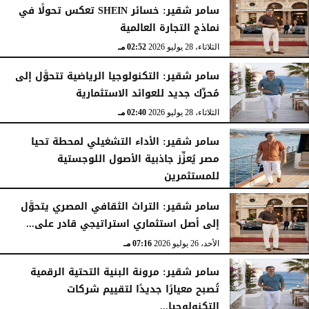
سامر شقير: خسائر SHEIN تعكس تحولًا في
نماذج التجارة العالمية
الثلاثاء، 28 يوليو 2026
02:52 مـ
سامر شقير: التكنولوجيا الرياضية تتحوَّل إلى
مُحرِّك جديد للعوائد الاستثمارية
الثلاثاء، 28 يوليو 2026
02:40 مـ
سامر شقير: الأداء التشغيلي لمحطة تحيا
مصر يُعزِّز جاذبية الأصول اللوجستية
للمستثمرين
الأحد، 26 يوليو 2026
07:27 مـ
سامر شقير: التراث الثقافي المصري يتحوَّل
إلى أصل استثماري استراتيجي قادر على...
الأحد، 26 يوليو 2026
07:16 مـ
سامر شقير: مرونة البنية التحتية الرقمية
تُصبح معيارًا جديدًا لتقييم شركات
التكنولوجيا...