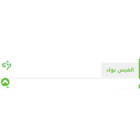
الفيس بوك
تويتر
Tweets by alyaqyn1
⇡
من نحن