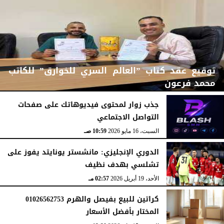
توقيع عقد كتاب ”العالم السري للخوارق” للكاتب
محمد فرعون
جذب زوار لمحتوى فيديوهاتك على صفحات
التواصل الاجتماعي
الإثنين، 22 يونيو 2026
12:11 مـ
السبت، 16 مايو 2026
10:59 صـ
الدوري الإنجليزي: مانشستر يونايتد يفوز على
تشلسي بهدف نظيف
الأحد، 19 أبريل 2026
02:57 مـ
كراتين للبيع بفيصل والهرم 01026562753
المختار بأفضل الأسعار