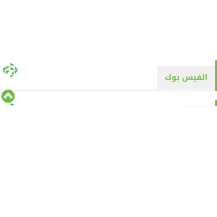
الفيس بوك
تويتر
Tweets by alyaqyn1
⇡
من نحن