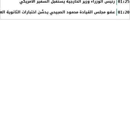
رئيس الوزراء وزير الخارجية يستقبل السفير الأمريكي
01:25
عضو مجلس القيادة محمود الصبيحي يدشّن اختبارات الثانوية الع
01:20