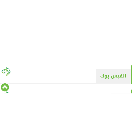
الفيس بوك
تويتر
Tweets by alyaqyn1
⇡
من نحن