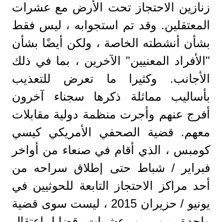
زنازين الاحتجاز تحت الأرض مع عشرات
المعتقلين. وقد تم استجوابه ، ليس فقط
بشأن أنشطته الخاصة ، ولكن أيضًا بشأن
"الأفراد المعنيين" الآخرين ، بما في ذلك
الأجانب. وكثيرا ما تعرض للتعذيب
بأساليب مماثلة ذكرها سجناء آخرون
أفرج عنهم وأجرت منظمة دولية مقابلات
معهم. قضية الصحفي الأمريكي كيسي
كومبس ، الذي أقام في صنعاء من أواخر
فبراير / شباط حتى إطلاق سراحه من
أحد مراكز الاحتجاز التابعة للحوثيين في
يونيو / حزيران 2015 ، ليست سوى قضية
واحدة من بين عشرات قضايا اعتقال