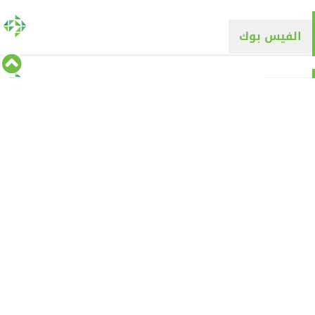
الفيس بوك
تويتر
Tweets by alyaqyn1
⇡
من نحن
الأقسام