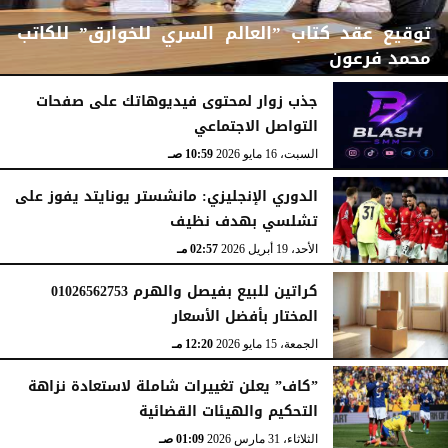
توقيع عقد كتاب ”العالم السري للخوارق” للكاتب
محمد فرعون
جذب زوار لمحتوى فيديوهاتك على صفحات
التواصل الاجتماعي
الإثنين، 22 يونيو 2026
12:11 مـ
السبت، 16 مايو 2026
10:59 صـ
الدوري الإنجليزي: مانشستر يونايتد يفوز على
تشلسي بهدف نظيف
الأحد، 19 أبريل 2026
02:57 مـ
كراتين للبيع بفيصل والهرم 01026562753
المختار بأفضل الأسعار
الجمعة، 15 مايو 2026
12:20 مـ
”كاف” يعلن تغييرات شاملة لاستعادة نزاهة
التحكيم والهيئات القضائية
الثلاثاء، 31 مارس 2026
01:09 صـ