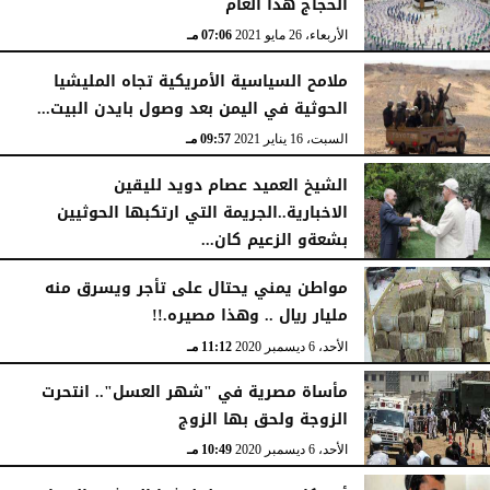
الحجاج هذا العام
الأربعاء، 26 مايو 2021
07:06 مـ
ملامح السياسية الأمريكية تجاه المليشيا
الحوثية في اليمن بعد وصول بايدن البيت...
السبت، 16 يناير 2021
09:57 مـ
الشيخ العميد عصام دويد لليقين
الاخبارية..الجريمة التي ارتكبها الحوثيين
بشعةو الزعيم كان...
الإثنين، 21 ديسمبر 2020
09:35 صـ
مواطن يمني يحتال على تأجر ويسرق منه
مليار ريال .. وهذا مصيره.!!
الأحد، 6 ديسمبر 2020
11:12 مـ
مأساة مصرية في "شهر العسل".. انتحرت
الزوجة ولحق بها الزوج
الأحد، 6 ديسمبر 2020
10:49 مـ