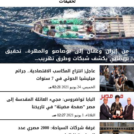
تحقيقات
من إيران وعمان إلى بوصاصو والمهرة.. تحقيق
بريطاني يكشف شبكات وطرق تهريب...
عاجل| انتزاع المكاسب الاقتصادية.. جرائم
ميليشيا الحوثي في 7 سنوات
السبت، 12 مارس 2022
02:07 صـ
الخميس، 24 يونيو 2021
02:21 مـ
البابا تواضروس: مجيء العائلة المقدسة إلى
مصر ”صفحة مضيئة” في تاريخنا
الثلاثاء، 1 يونيو 2021
12:27 صـ
غرفة شركات السياحة: 2000 مصري عدد