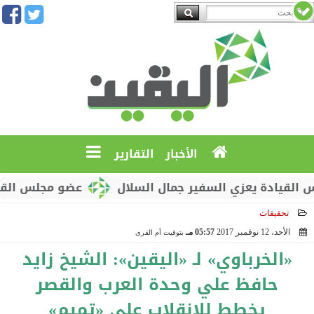
الأخبار
التقارير
ي السفير جمال السلال
عضو مجلس القيادة محمود الصب
تحقيقات
الأحد، 12 نوفمبر 2017
05:57 مـ
بتوقيت أم القرى
2017-11-12 17:57:15
«الخرباوي» لـ «اليقين»: الشيخ زايد
حافظ علي وحدة العرب والقصر
يخطط للانقلاب علي «تميم»