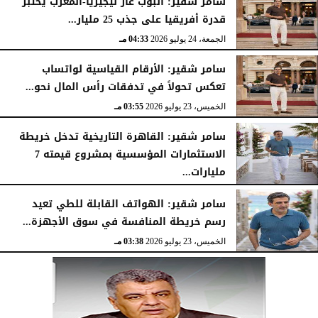
سامر شقير: أنبوب غاز نيجيريا-المغرب يختبر
قدرة أفريقيا على جذب 25 مليار...
الجمعة، 24 يوليو 2026
04:33 مـ
سامر شقير: الأرقام القياسية لواتساب
تعكس تحولاً في تدفقات رأس المال نحو...
الخميس، 23 يوليو 2026
03:55 مـ
سامر شقير: القاهرة التاريخية تدخل خريطة
الاستثمارات المؤسسية بمشروع قيمته 7
مليارات...
الخميس، 23 يوليو 2026
03:47 مـ
سامر شقير: الهواتف القابلة للطي تعيد
رسم خريطة المنافسة في سوق الأجهزة...
الخميس، 23 يوليو 2026
03:38 مـ