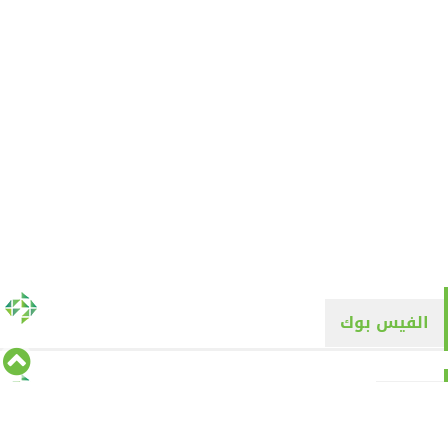
الفيس بوك
تويتر
Tweets by alyaqyn1