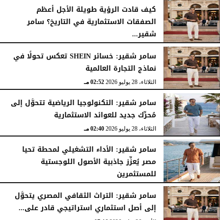
كيف قادت الرؤية طويلة الأجل أعظم
الصفقات الاستثمارية في التاريخ؟ سامر
شقير...
الثلاثاء، 28 يوليو 2026
03:49 مـ
سامر شقير: خسائر SHEIN تعكس تحولًا في
نماذج التجارة العالمية
الثلاثاء، 28 يوليو 2026
02:52 مـ
سامر شقير: التكنولوجيا الرياضية تتحوَّل إلى
مُحرِّك جديد للعوائد الاستثمارية
الثلاثاء، 28 يوليو 2026
02:40 مـ
سامر شقير: الأداء التشغيلي لمحطة تحيا
مصر يُعزِّز جاذبية الأصول اللوجستية
للمستثمرين
الأحد، 26 يوليو 2026
07:27 مـ
سامر شقير: التراث الثقافي المصري يتحوَّل
إلى أصل استثماري استراتيجي قادر على...