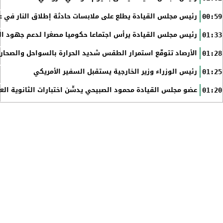
رئيس مجلس القيادة يطلع على ملابسات حادثة إطلاق النار في عد
00:59
رئيس مجلس القيادة يرأس اجتماعا حكوميا مصغرا لدعم جهود الت
01:33
الأرصاد تتوقّع استمرار الطقس شديد الحرارة بالسواحل والصحاري 
01:28
رئيس الوزراء وزير الخارجية يستقبل السفير الأمريكي
01:25
عضو مجلس القيادة محمود الصبيحي يدشّن اختبارات الثانوية الع
01:20