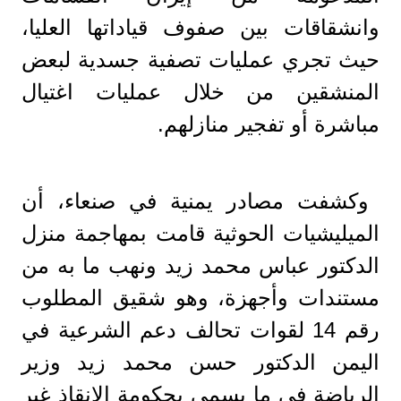
وانشقاقات بين صفوف قياداتها العليا،
حيث تجري عمليات تصفية جسدية لبعض
المنشقين من خلال عمليات اغتيال
مباشرة أو تفجير منازلهم.
وكشفت مصادر يمنية في صنعاء، أن
الميليشيات الحوثية قامت بمهاجمة منزل
الدكتور عباس محمد زيد ونهب ما به من
مستندات وأجهزة، وهو شقيق المطلوب
رقم 14 لقوات تحالف دعم الشرعية في
اليمن الدكتور حسن محمد زيد وزير
الرياضة في ما يسمى بحكومة الإنقاذ غير