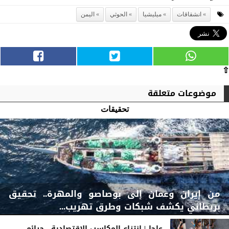
انشقاقات
ميليشيا
الحوثي
اليمن
⇧
موضوعات متعلقة
تحقيقات
من إيران وعمان إلى بوصاصو والمهرة.. تحقيق
بريطاني يكشف شبكات وطرق تهريب...
عاجل| انتزاع المكاسب الاقتصادية.. جرائم