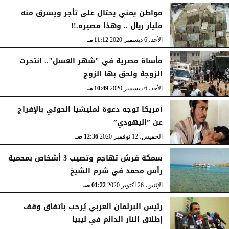
الإثنين، 21 ديسمبر 2020
09:35 صـ
مواطن يمني يحتال على تأجر ويسرق منه
مليار ريال .. وهذا مصيره.!!
الأحد، 6 ديسمبر 2020
11:12 مـ
مأساة مصرية في "شهر العسل".. انتحرت
الزوجة ولحق بها الزوج
الأحد، 6 ديسمبر 2020
10:49 مـ
أمريكا توجه دعوة لمليشيا الحوثي بالإفراج
عن ”اليهودي”
الخميس، 12 نوفمبر 2020
12:36 صـ
سمكة قرش تهاجم وتصيب 3 أشخاص بمحمية
رأس محمد في شرم الشيخ
الإثنين، 26 أكتوبر 2020
01:22 صـ
رئيس البرلمان العربي يُرحب باتفاق وقف
إطلاق النار الدائم في ليبيا