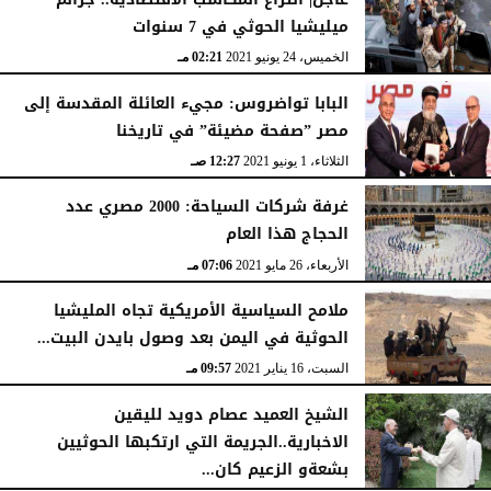
ميليشيا الحوثي في 7 سنوات
السبت، 12 مارس 2022
02:07 صـ
الخميس، 24 يونيو 2021
02:21 مـ
البابا تواضروس: مجيء العائلة المقدسة إلى
مصر ”صفحة مضيئة” في تاريخنا
الثلاثاء، 1 يونيو 2021
12:27 صـ
غرفة شركات السياحة: 2000 مصري عدد
الحجاج هذا العام
الأربعاء، 26 مايو 2021
07:06 مـ
ملامح السياسية الأمريكية تجاه المليشيا
الحوثية في اليمن بعد وصول بايدن البيت...
السبت، 16 يناير 2021
09:57 مـ
الشيخ العميد عصام دويد لليقين
الاخبارية..الجريمة التي ارتكبها الحوثيين
بشعةو الزعيم كان...