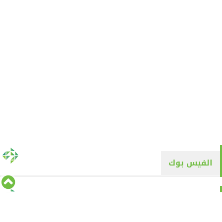
الفيس بوك
تويتر
Tweets by alyaqyn1