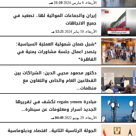
الأربعاء، 6 مارس 2024
11:10 صـ
إيران والجماعات الموالية لها.. تصعيد في
جميع الاتجاهات
الأربعاء، 10 يناير 2024
12:21 مـ
*سُبل ضمان شمولية العملية السياسية؛
يتصدر اعمال جلسة مشاورات يمنية في
القاهرة*
الخميس، 21 ديسمبر 2023
10:45 مـ
دكتور محمود محيي الدين: الشراكات بين
القطاعين العام والخاص والتعاون مع
منظمات...
الثلاثاء، 18 أكتوبر 2022
08:12 صـ
مبادرة regain yemen تكشف في تقريرها
الجديد اسرار ومعلومات عن سيطرة...
الأربعاء، 29 يونيو 2022
04:49 مـ
الجولة الرئاسية الثانية.. اقتصاد ودبلوماسية