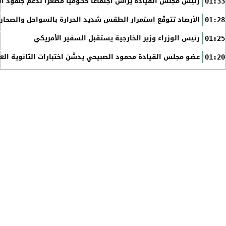
رئيس مجلس القيادة يرأس اجتماعا حكوميا مصغرا لدعم جهود الت
01:33
الأرصاد تتوقّع استمرار الطقس شديد الحرارة بالسواحل والصحاري 
01:28
رئيس الوزراء وزير الخارجية يستقبل السفير الأمريكي
01:25
عضو مجلس القيادة محمود الصبيحي يدشّن اختبارات الثانوية الع
01:20