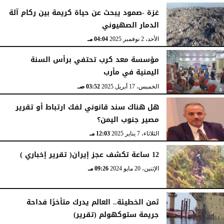
غزة -صمود يبحث عن حياة كريمة بين ركام آلة
الدمار الصهيوني
الأحد، 2 نوفمبر 2025
04:04 مـ
مؤسسة معد كرب تحتفي برأس السنة
اليمنية في مأرب
الخميس، 17 أبريل 2025
03:52 صـ
هل هناك سند قانوني لفك ارتباط أو تقرير
مصير جنوب اليمن؟
الثلاثاء، 7 يناير 2025
12:03 مـ
12 ساعة تكشف عجز إيران( تقرير إخباري )
الإثنين، 20 مايو 2024
09:26 مـ
ثمن الخطيئة.. العالم يدرك متأخرًا فداحة
جريمة ستوكهولم (تقرير)