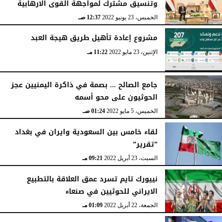
وتنسيق مشترك لمواجهة القوى الارهابية
الخميس، 23 يونيو 2022
12:37 صـ
مشروع إعادة تأهيل طريق هيجة العبد
الإثنين، 23 مايو 2022
11:22 مـ
جامع الصالح ... بصمة في ذاكرة اليمنيين عجز
الحوثيون على محو أسمه
الخميس، 5 مايو 2022
01:24 صـ
لقاء خامس بين السعودية وايران في بغداد
”تقرير”
السبت، 23 أبريل 2022
09:21 مـ
نييورك تايم تسرد عمق العلاقة بالتطبيع
الايراني للحوثيين في صنعاء
الجمعة، 22 أبريل 2022
01:09 مـ