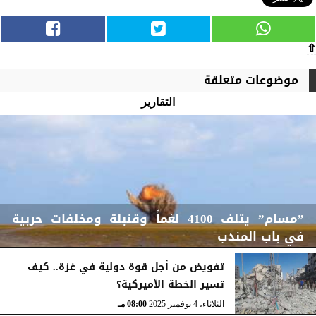
⇧
موضوعات متعلقة
التقارير
”مسام” يتلف 4100 لغماً وقنبلة ومخلفات حربية
في باب المندب
تفويض من أجل قوة دولية في غزة.. كيف
تسير الخطة الأميركية؟
الأربعاء، 19 نوفمبر 2025
08:47 مـ
الثلاثاء، 4 نوفمبر 2025
08:00 مـ