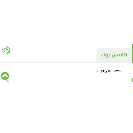
الفيس بوك
alyqyn.news
تويتر
Tweets by alyaqyn1
⇡
من نحن