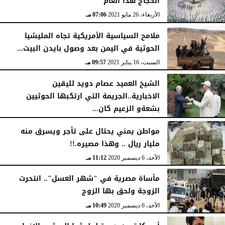
الحجاج هذا العام
الأربعاء، 26 مايو 2021
07:06 مـ
ملامح السياسية الأمريكية تجاه المليشيا
الحوثية في اليمن بعد وصول بايدن البيت...
السبت، 16 يناير 2021
09:57 مـ
الشيخ العميد عصام دويد لليقين
الاخبارية..الجريمة التي ارتكبها الحوثيين
بشعةو الزعيم كان...
الإثنين، 21 ديسمبر 2020
09:35 صـ
مواطن يمني يحتال على تأجر ويسرق منه
مليار ريال .. وهذا مصيره.!!
الأحد، 6 ديسمبر 2020
11:12 مـ
مأساة مصرية في "شهر العسل".. انتحرت
الزوجة ولحق بها الزوج
الأحد، 6 ديسمبر 2020
10:49 مـ