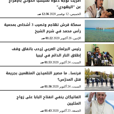
أمريكا توجه دعوة لمليشيا الحوثي بالإفراج
عن ”اليهودي”
الخميس، 12 نوفمبر 2020
12:36 صـ
سمكة قرش تهاجم وتصيب 3 أشخاص بمحمية
رأس محمد في شرم الشيخ
الإثنين، 26 أكتوبر 2020
01:22 صـ
رئيس البرلمان العربي يُرحب باتفاق وقف
إطلاق النار الدائم في ليبيا
السبت، 24 أكتوبر 2020
01:53 صـ
فرنسا.. ما مصير التلميذين المتهمين بجريمة
قتل المدرّس؟
السبت، 24 أكتوبر 2020
01:36 صـ
الفاتيكان ينفي انفتاح البابا على زواج
المثليين
الجمعة، 23 أكتوبر 2020
01:43 صـ