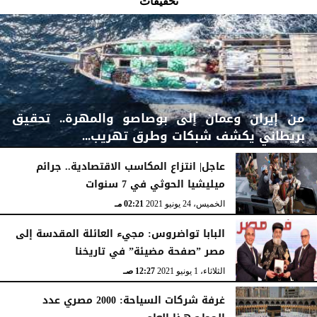
تحقيقات
من إيران وعمان إلى بوصاصو والمهرة.. تحقيق
بريطاني يكشف شبكات وطرق تهريب...
عاجل| انتزاع المكاسب الاقتصادية.. جرائم
ميليشيا الحوثي في 7 سنوات
السبت، 12 مارس 2022
02:07 صـ
الخميس، 24 يونيو 2021
02:21 مـ
البابا تواضروس: مجيء العائلة المقدسة إلى
مصر ”صفحة مضيئة” في تاريخنا
الثلاثاء، 1 يونيو 2021
12:27 صـ
غرفة شركات السياحة: 2000 مصري عدد