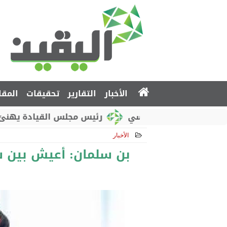
الأخبار
التقارير
تحقيقات
المقا
وطني الروسي
رئيس مجلس القيادة يهنئ بذكرى استقل
الأخبار
2018-10-24 19:36:32
بن سلمان: أعيش بين 