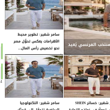
سامر شقير: تطوير محيط
الأهرامات يعكس تحوُّل مصر
منتخب الفرنسي يُعيد
نحو تخصيص رأس المال...
الأربعاء، 29 يوليو 2026
02:15 مـ
n1
سامر شقير: خسائر SHEIN
سامر شقير: التكنولوجيا
تحولًا في نماذج التجارة
الرياضية تتحوَّل إلى مُحرِّك