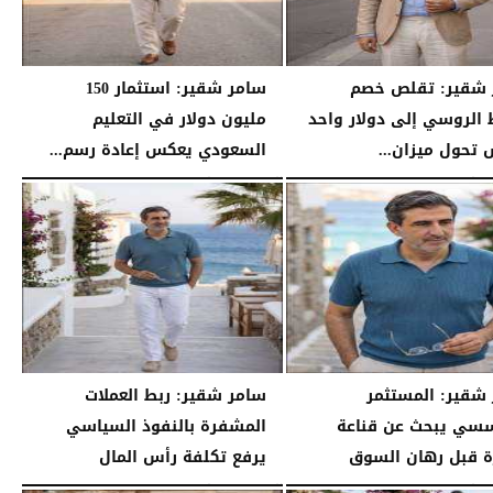
 شقير: تقلص خصم
سامر شقير: استثمار 150
 الروسي إلى دولار واحد
مليون دولار في التعليم
تحول ميزان...
السعودي يعكس إعادة رسم...
04:20 مـ
السبت، 25 يوليو 2026
04:12 مـ
شقير: المستثمر
سامر شقير: ربط العملات
سي يبحث عن قناعة
المشفرة بالنفوذ السياسي
رة قبل رهان السوق
يرفع تكلفة رأس المال
03:55 مـ
السبت، 25 يوليو 2026
03:45 مـ