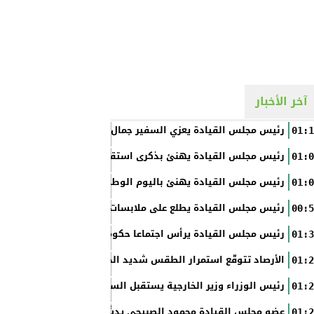
آخر الأخبار
رئيس مجلس القيادة يعزي السفير جمال السلال
01:1
رئيس مجلس القيادة يهنئ بذكرى استقلال الفلبين
01:0
رئيس مجلس القيادة يهنئ باليوم الوطني الروسي
01:0
رئيس مجلس القيادة يطلع على ملابسات حادثة إطلاق النار في عدن
00:5
رئيس مجلس القيادة يرأس اجتماعا حكوميا مصغرا لدعم جهود التع
01:3
الأرصاد تتوقّع استمرار الطقس شديد الحرارة بالسواحل والصحاري و
01:2
رئيس الوزراء وزير الخارجية يستقبل السفير الأمريكي
01:2
عضو مجلس القيادة محمود الصبيحي يدشّن اختبارات الثانوية العام
01:2