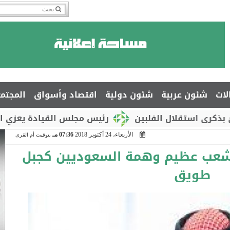
لات
شئون عربية
شئون دولية
اقتصاد وأسواق
المجتم
ال الفلبين
رئيس مجلس القيادة يعزي السفير جمال 
الأربعاء، 24 أكتوبر 2018
07:36 مـ
بتوقيت أم القرى
شعب عظيم وهمة السعوديين كجبل
طويق