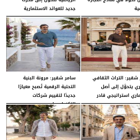
ية
جديد للعوائد الاستثمارية
02:52 مـ
الثلاثاء، 28 يوليو 2026
02:40 مـ
شقير: التراث الثقافي
سامر شقير: مرونة البنية
ي يتحوَّل إلى أصل
التحتية الرقمية تُصبح معيارًا
اري استراتيجي قادر
جديدًا لتقييم شركات
التكنولوجيا...
07:16 مـ
الأحد، 26 يوليو 2026
07:03 مـ