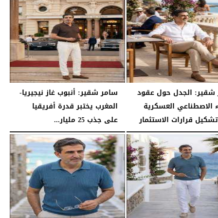
شقير: الجدل حول عقود
سامر شقير: أنبوب غاز نيجيريا-
ء الاصطناعي العسكرية
المغرب يختبر قدرة أفريقيا
تشكيل قرارات الاستثمار
على جذب 25 مليار...
04:45 مـ
الجمعة، 24 يوليو 2026
04:33 مـ