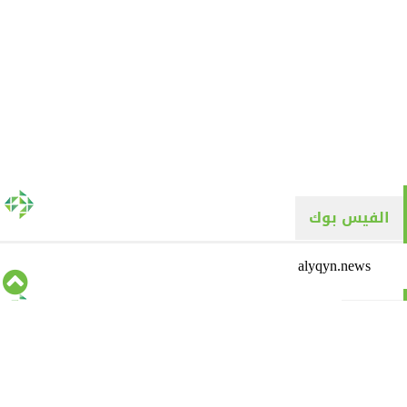
الفيس بوك
alyqyn.news
تويتر
Tweets by alyaqyn1
⇡
من نحن