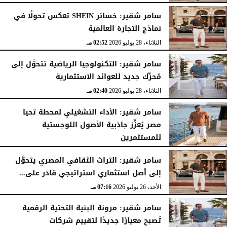
الثلاثاء، 28 يوليو 2026
03:49 مـ
سامر شقير: خسائر SHEIN تعكس تحولًا في
نماذج التجارة العالمية
الثلاثاء، 28 يوليو 2026
02:52 مـ
سامر شقير: التكنولوجيا الرياضية تتحوَّل إلى
مُحرِّك جديد للعوائد الاستثمارية
الثلاثاء، 28 يوليو 2026
02:40 مـ
سامر شقير: الأداء التشغيلي لمحطة تحيا
مصر يُعزِّز جاذبية الأصول اللوجستية
للمستثمرين
الأحد، 26 يوليو 2026
07:27 مـ
سامر شقير: التراث الثقافي المصري يتحوَّل
إلى أصل استثماري استراتيجي قادر على...
الأحد، 26 يوليو 2026
07:16 مـ
سامر شقير: مرونة البنية التحتية الرقمية
تُصبح معيارًا جديدًا لتقييم شركات