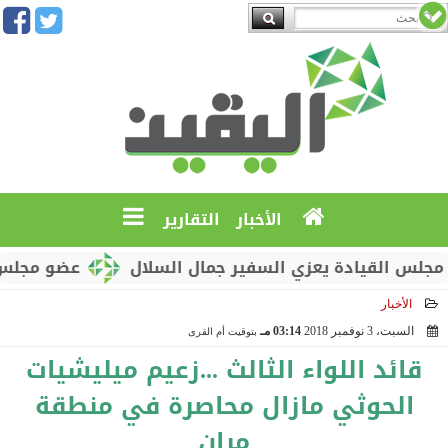
الأخبار
التقارير
القيادة يعزي السفير جمال السلال
عضو مجلس القياد
الأخبار
السبت، 3 نوفمبر 2018
03:14 مـ
بتوقيت أم القرى
2018-11-03 15:14:14
قائد اللواء الثالث ...زعيم ميليشيات
الحوثي مازال محاصرة في منطقة
مران