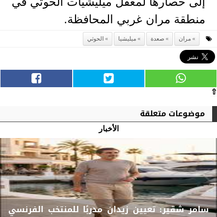
إلى حصارها لمعقل ميليشيات الحوثي في
منطقة مران غربي المحافظة.
مران
صعدة
ميليشيا
الحوثي
⇧
موضوعات متعلقة
الأخبار
سامر شقير: تعيين زيدان مدربًا للمنتخب الفرنسي