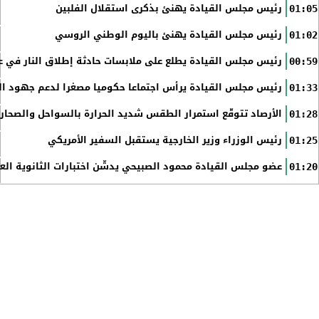
رئيس مجلس القيادة يهنئ بذكرى استقلال الفلبين
01:05
رئيس مجلس القيادة يهنئ باليوم الوطني الروسي
01:02
رئيس مجلس القيادة يطلع على ملابسات حادثة إطلاق النار في عد
00:59
رئيس مجلس القيادة يرأس اجتماعا حكوميا مصغرا لدعم جهود الت
01:33
الأرصاد تتوقّع استمرار الطقس شديد الحرارة بالسواحل والصحاري 
01:28
رئيس الوزراء وزير الخارجية يستقبل السفير الأمريكي
01:25
عضو مجلس القيادة محمود الصبيحي يدشّن اختبارات الثانوية الع
01:20