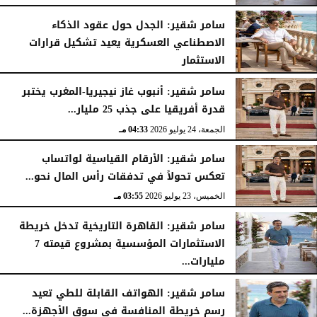
سامر شقير: الجدل حول عقود الذكاء
الاصطناعي العسكرية يعيد تشكيل قرارات
الاستثمار
الجمعة، 24 يوليو 2026
04:45 مـ
سامر شقير: أنبوب غاز نيجيريا-المغرب يختبر
قدرة أفريقيا على جذب 25 مليار...
الجمعة، 24 يوليو 2026
04:33 مـ
سامر شقير: الأرقام القياسية لواتساب
تعكس تحولاً في تدفقات رأس المال نحو...
الخميس، 23 يوليو 2026
03:55 مـ
سامر شقير: القاهرة التاريخية تدخل خريطة
الاستثمارات المؤسسية بمشروع قيمته 7
مليارات...
الخميس، 23 يوليو 2026
03:47 مـ
سامر شقير: الهواتف القابلة للطي تعيد
رسم خريطة المنافسة في سوق الأجهزة...