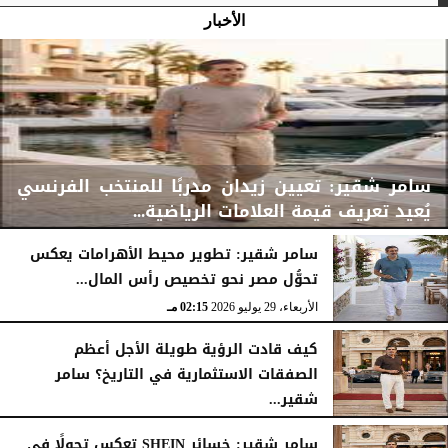
الأخبار
سامر شقير: تعيين زيدان مدربًا للمنتخب الفرنسي
يُعيد تعريف قيمة العلامات الرياضية...
سامر شقير: تطوير محيط الأهرامات يعكس
تحوُّل مصر نحو تخصيص رأس المال...
الأربعاء، 29 يوليو 2026
02:25 مـ
الأربعاء، 29 يوليو 2026
02:15 مـ
كيف قادت الرؤية طويلة الأجل أعظم
الصفقات الاستثمارية في التاريخ؟ سامر
شقير...
الثلاثاء، 28 يوليو 2026
03:49 مـ
سامر شقير: خسائر SHEIN تعكس تحولًا في