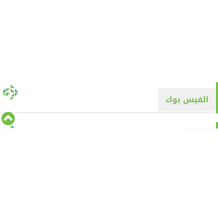
الفيس بوك
تويتر
Tweets by alyaqyn1
⇡
من نحن