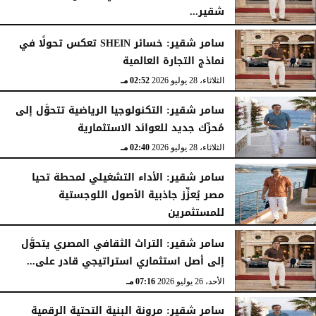
شقير...
الثلاثاء، 28 يوليو 2026
03:49 مـ
سامر شقير: خسائر SHEIN تعكس تحولًا في
نماذج التجارة العالمية
الثلاثاء، 28 يوليو 2026
02:52 مـ
سامر شقير: التكنولوجيا الرياضية تتحوَّل إلى
مُحرِّك جديد للعوائد الاستثمارية
الثلاثاء، 28 يوليو 2026
02:40 مـ
سامر شقير: الأداء التشغيلي لمحطة تحيا
مصر يُعزِّز جاذبية الأصول اللوجستية
للمستثمرين
الأحد، 26 يوليو 2026
07:27 مـ
سامر شقير: التراث الثقافي المصري يتحوَّل
إلى أصل استثماري استراتيجي قادر على...
الأحد، 26 يوليو 2026
07:16 مـ
سامر شقير: مرونة البنية التحتية الرقمية