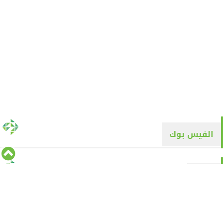
الفيس بوك
تويتر
Tweets by alyaqyn1
⇡
من نحن