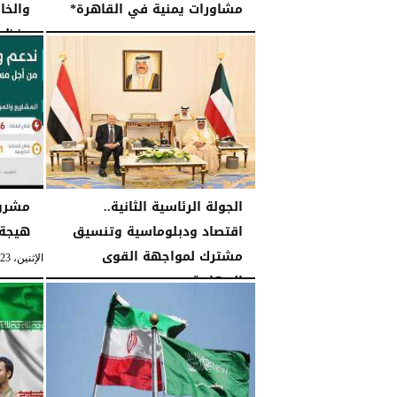
مشاورات يمنية في القاهرة*
والخا
منظما
الخميس، 21 ديسمبر 2023
10:45 مـ
الثلاثاء، 18 أكتوبر 2022
الجولة الرئاسية الثانية..
مشروع
اقتصاد ودبلوماسية وتنسيق
هيجة 
مشترك لمواجهة القوى
الإثنين، 23 مايو 2022
الارهابية
الخميس، 23 يونيو 2022
12:37 صـ