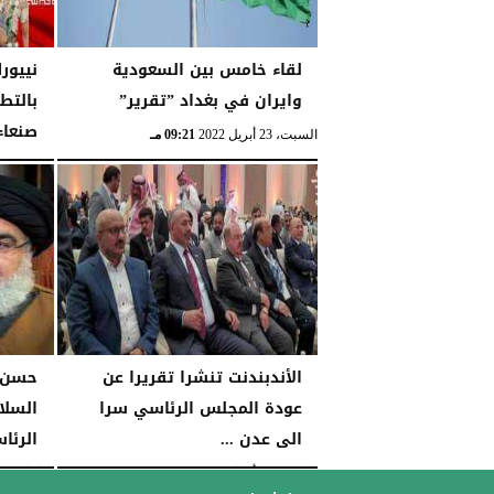
لقاء خامس بين السعودية
نييور
وايران في بغداد ”تقرير”
بالتط
صنعاء
السبت، 23 أبريل 2022
09:21 مـ
الجمعة، 22 أبريل 2022
الأندبندنت تنشرا تقريرا عن
حسن ن
عودة المجلس الرئاسي سرا
السلا
الى عدن ...
الرئا
السبت، 16 أبريل 2022
03:10 مـ
الثلاثاء، 12 أبريل 2022