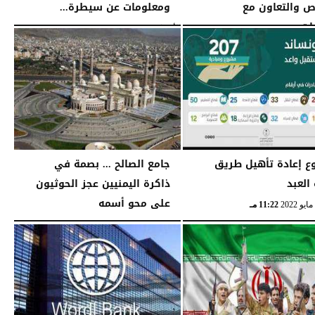
ص والتعاون مع
ومعلومات عن سيطرة...
ت...
الأربعاء، 29 يونيو 2022
04:49 مـ
08:12 صـ
 إعادة تأهيل طريق
جامع الصالح ... بصمة في
العبد
ذاكرة اليمنيين عجز الحوثيون
على محو أسمه
11:22 مـ
الخميس، 5 مايو 2022
01:24 صـ