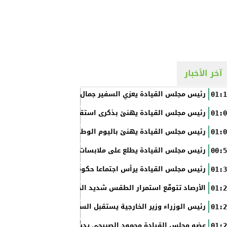
آخر الأخبار
رئيس مجلس القيادة يعزي السفير جمال السلال
01:1
رئيس مجلس القيادة يهنئ بذكرى استقلال الفلبين
01:0
رئيس مجلس القيادة يهنئ باليوم الوطني الروسي
01:0
رئيس مجلس القيادة يطلع على ملابسات حادثة إطلاق النار في عدن
00:5
رئيس مجلس القيادة يرأس اجتماعا حكوميا مصغرا لدعم جهود التع
01:3
الأرصاد تتوقّع استمرار الطقس شديد الحرارة بالسواحل والصحاري و
01:2
رئيس الوزراء وزير الخارجية يستقبل السفير الأمريكي
01:2
عضو مجلس القيادة محمود الصبيحي يدشّن اختبارات الثانوية العام
01:2