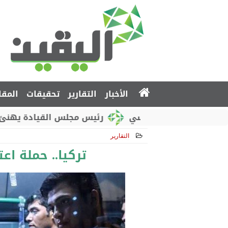
الأخبار
التقارير
تحقيقات
المقا
وطني الروسي
رئيس مجلس القيادة يهنئ بذكرى استق
التقارير
2018-12-07 13:54:02
تركيا.. حملة ا