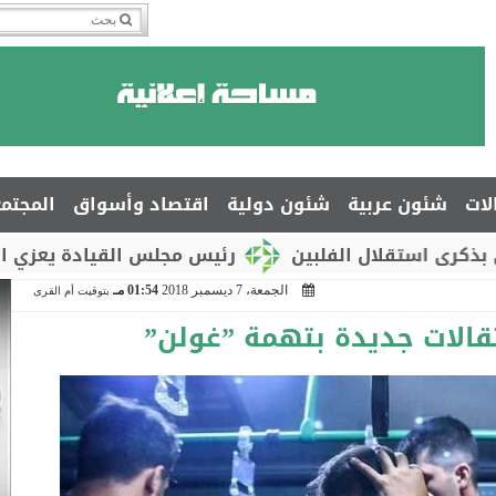
لات
شئون عربية
شئون دولية
اقتصاد وأسواق
المجتم
لال الفلبين
رئيس مجلس القيادة يعزي السفير جمال 
الجمعة، 7 ديسمبر 2018
01:54 مـ
بتوقيت أم القرى
عتقالات جديدة بتهمة ”غولن”