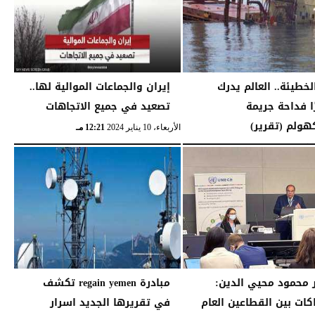
لخطيئة.. العالم يدرك
إيران والجماعات الموالية لها..
ًا فداحة جريمة
تصعيد في جميع الاتجاهات
ولم (تقرير)
الأربعاء، 10 يناير 2024
12:21 مـ
11:10 صـ
 محمود محيي الدين:
مبادرة regain yemen تكشف
كات بين القطاعين العام
في تقريرها الجديد اسرار