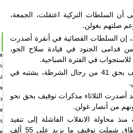
 أن السلطات التركية اعتقلت، الجمعة،
م صلتهم بغولن.
ول، إن السلطات القضائية في أنقرة أصدرت
كرات توقيف بحق 87 من قدامى الجنود في قيادة سلاح الجو،
8
5
كما صدرت مذكرات توقيف بحق 41 من رجال الشرطة، يشتبه في
2
.
9
د أصدرت الثلاثاء مذكرات توقيف بحق نحو
3
8
نذ محاولة الانقلاب الفاشلة إلى تنفيذ
5
عمليات اعتقال واسعة النطاق شملت توقيف ما يزيد على 55 ألف
0