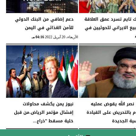
ك تايم تسرد عمق العلاقة
دعم إضافي من البنك الدولي
بيع الايراني للحوثيين في
للأمن الغذائي في اليمن
الأربعاء، 20 أبريل 2022
04:16 مـ
01:09 مـ
صر الله يقوض عمليه
نيوز يمن يكشف محاولات
م بالتحريض على القيادة
إفشال مؤتمر الرياض.من قبل
سية الجديدة
خلية مسقط ”ذراع...
03:36 مـ
الإثنين، 21 مارس 2022
01:36 مـ