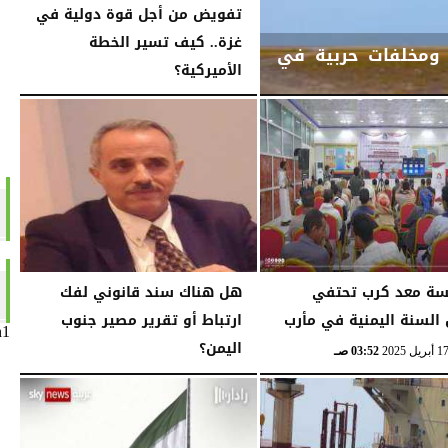
تفويض من أجل قوة دولية في
غزة.. كيف تسير الخطة
غماً وقنبلة ومخلفات حربية في
الأميركية؟
الثلاثاء، 4 نوفمبر 2025
08:00 مـ
ة معد كرب تحتفي
هل هناك سند قانوني لفك
السنة اليمنية في مأرب
ارتباط أو تقرير مصير جنوب
n1
اليمن؟
03:52 صـ
الثلاثاء، 7 يناير 2025
12:03 مـ