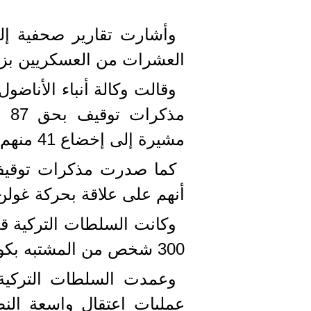
وأشارت تقارير صحفية إلى
العشرات من العسكريين بزع
وقالت وكالة أنباء الأناض
مذ
مشيرة إلى إخضاع 41 منهم للاستجواب في الفترة الصباحية.
أنهم على علاقة بحركة غولن
وكانت السلطات التركية ق
300 شخص من المشتبه بكونهم من أنصار غولن.
وعمدت السلطات التركية م