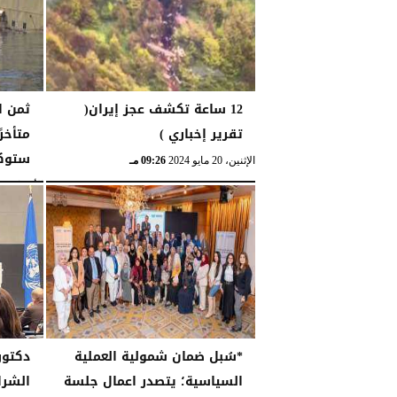
12 ساعة تكشف عجز إيران(
ثمن ا
تقرير إخباري )
متأخر
ستوكه
الإثنين، 20 مايو 2024
09:26 مـ
الأربعاء، 6 مارس 2024
*سُبل ضمان شمولية العملية
دكتور
السياسية؛ يتصدر اعمال جلسة
الشرا