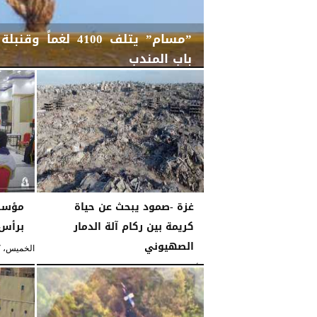
”مسام” يتلف 4100 ل
باب المندب
الأربعاء، 19 نوفمبر 2025
08:47 مـ
غزة -صمود يبحث عن حياة
مؤسس
كريمة بين ركام آلة الدمار
برأس 
الصهيوني
الخميس، 17 أبريل 2025
الأحد، 2 نوفمبر 2025
04:04 مـ