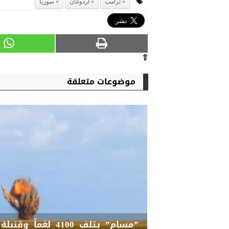
ترامب
اردوغان
سوريا
⇧
موضوعات متعلقة
”مسام” يتلف 4100 ل