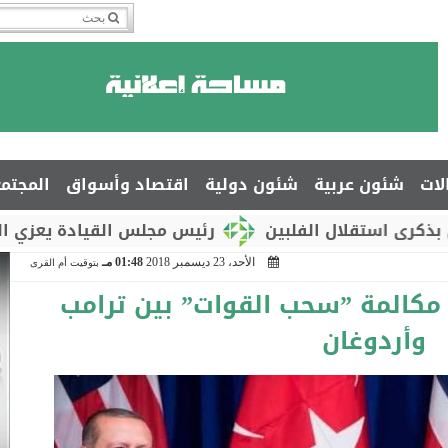
لات
شئون عربية
شئون دولية
اقتصاد وأسواق
المجتم
ال الفلبين
رئيس مجلس القيادة يعزي السفير جمال 
الأحد، 23 ديسمبر 2018
01:48 مـ
بتوقيت أم القرى
 مكالمة ”سحب القوات” بين ترامب
وأردوغان