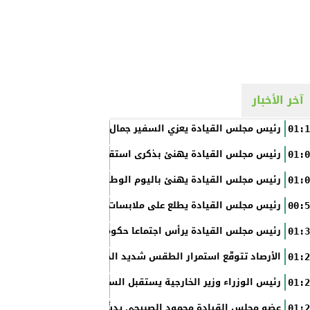
آخر الأخبار
رئيس مجلس القيادة يعزي السفير جمال السلال
01:1
رئيس مجلس القيادة يهنئ بذكرى استقلال الفلبين
01:0
رئيس مجلس القيادة يهنئ باليوم الوطني الروسي
01:0
رئيس مجلس القيادة يطلع على ملابسات حادثة إطلاق النار في عدن
00:5
رئيس مجلس القيادة يرأس اجتماعا حكوميا مصغرا لدعم جهود التع
01:3
الأرصاد تتوقّع استمرار الطقس شديد الحرارة بالسواحل والصحاري و
01:2
رئيس الوزراء وزير الخارجية يستقبل السفير الأمريكي
01:2
عضو مجلس القيادة محمود الصبيحي يدشّن اختبارات الثانوية العام
01:2