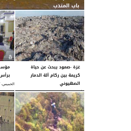
باب المندب
الأربعاء، 19 نوفمبر 2025
08:47 مـ
غزة -صمود يبحث عن حياة
مؤسس
كريمة بين ركام آلة الدمار
برأس 
الصهيوني
الخميس، 17 أبريل 2025
الأحد، 2 نوفمبر 2025
04:04 مـ