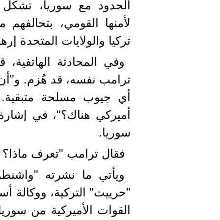
الحدود مع سوريا، تشكل ع
لأمنها القومي، بتحالفهم 
تركيا والولايات المتحدة إرهاب
وفي المحادثة الهاتفية،
ترامب نفسه، قد هُزم. و"أ
أميركي هناك؟"، في إشارة
سوريا.
فقال ترامب "تعرف ماذا؟ ه
ويأتي ما نشرته "واشنط
"حرييت" التركية، ووكالة 
القوات الأميركية من سوريا