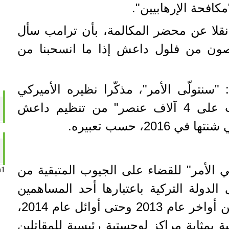
مكافحة الإرهابيين".
 نقلا عن محضر المكالمة، بأن ترامب سأل
صون من فلول داعش إذا ما انسحبنا من
 "سنتولّى الأمر"، مذكّرا نظيره الأميركي
بأنه سبق لتركيا أن "قضت على 4 آلاف عنصر" من تنظيم داعش
تها في 2016، حسب تعبيره.
ي الأمر" للقضاء على الجيوب المتبقية من
n1
 الدولة التركية باعتبارها أحد المساهمين
في صعود داعش، فابتداء من أواخر عام 2013 وحتى أوائل عام 2014،
ة بمثابة مراكز لوجستية رئيسية للمقاتلين