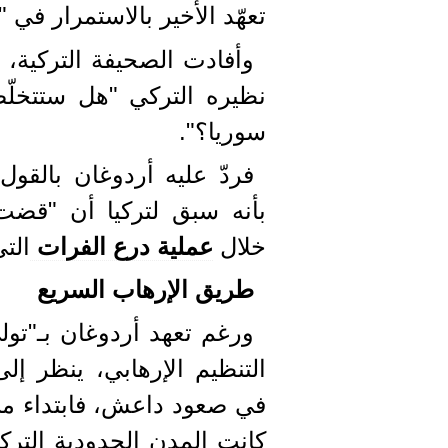
تعهّد الأخير بالاستمرار في "
وأفادت الصحيفة التركية،
نظيره التركي "هل ستتخلّ
سوريا؟".
فردّ عليه أردوغان بالقول:
خلال
عملية درع الفرات
التي شن
طريق الإرهاب السريع
ورغم تعهد أردوغان بـ"تول
التنظيم الإرهابي، ينظر إلى
كانت المدن الحدودية التركي