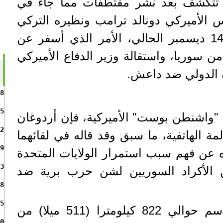
 تتكشف بعد نشر مقتطفات مما جاء في
يس الأميركي دونالد ترامب ونظيره التركي
رجب طيب أردوغان، في 14 ديسمبر الحالي، الأمر الذي أسفر عن
ن سوريا، واستقالة وزير الدفاع الأميركي
 الدولي ضد داعش.
8
5
اشنطن بوست" الأميركية، فإن أردوغان
2
ة الهاتفية، ما سبق وقد قاله في لقائهما
9
عن فهم سبب استمرار الولايات المتحدة
3
ن الأكراد السوريين لشن حرب برية ضد
8
5
وبالنسبة لتركيا، التي تتقاسم حوالي 822 كيلومترا (511 ميلا) من
0