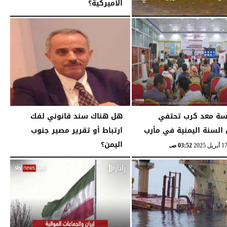
الأميركية؟
الثلاثاء، 4 نوفمبر 2025
08:00 مـ
ة معد كرب تحتفي
هل هناك سند قانوني لفك
السنة اليمنية في مأرب
ارتباط أو تقرير مصير جنوب
اليمن؟
03:52 صـ
الثلاثاء، 7 يناير 2025
12:03 مـ