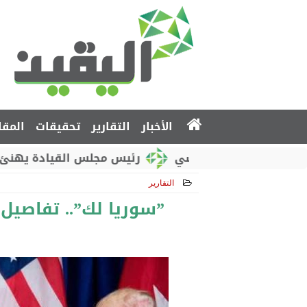
الأخبار
التقارير
تحقيقات
المقا
وطني الروسي
رئيس مجلس القيادة يهنئ بذكرى استقل
التقارير
2018-12-23 13:48:38
”سوريا لك”.. تفاصيل