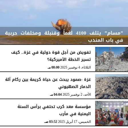
”مسام” يتلف 4100 لغماً وقنبلة ومخلفات حربية
في باب المندب
تفويض من أجل قوة دولية في غزة.. كيف
تسير الخطة الأميركية؟
الأربعاء، 19 نوفمبر 2025
08:47 مـ
الثلاثاء، 4 نوفمبر 2025
08:00 مـ
غزة -صمود يبحث عن حياة كريمة بين ركام آلة
الدمار الصهيوني
الأحد، 2 نوفمبر 2025
04:04 مـ
مؤسسة معد كرب تحتفي برأس السنة
اليمنية في مأرب
الخميس، 17 أبريل 2025
03:52 صـ