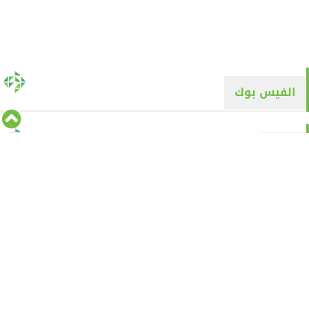
الفيس بوك
تويتر
Tweets by alyaqyn1
⇡
من نحن