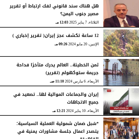
هل هناك سند قانوني لفك ارتباط أو تقرير
مصير جنوب اليمن؟
الثلاثاء، 7 يناير 2025
12:03 مـ
12 ساعة تكشف عجز إيران( تقرير إخباري )
الإثنين، 20 مايو 2024
09:26 مـ
ثمن الخطيئة.. العالم يدرك متأخرًا فداحة
جريمة ستوكهولم (تقرير)
الأربعاء، 6 مارس 2024
11:10 صـ
إيران والجماعات الموالية لها.. تصعيد في
جميع الاتجاهات
الأربعاء، 10 يناير 2024
12:21 مـ
*سُبل ضمان شمولية العملية السياسية؛
يتصدر اعمال جلسة مشاورات يمنية في