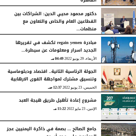
القاهرة*
الخميس، 21 ديسمبر 2023
10:45 مـ
دكتور محمود محيي الدين: الشراكات بين
القطاعين العام والخاص والتعاون مع
منظمات...
الثلاثاء، 18 أكتوبر 2022
08:12 صـ
مبادرة regain yemen تكشف في تقريرها
الجديد اسرار ومعلومات عن سيطرة...
الأربعاء، 29 يونيو 2022
04:49 مـ
الجولة الرئاسية الثانية.. اقتصاد ودبلوماسية
وتنسيق مشترك لمواجهة القوى الارهابية
الخميس، 23 يونيو 2022
12:37 صـ
مشروع إعادة تأهيل طريق هيجة العبد
الإثنين، 23 مايو 2022
11:22 مـ
جامع الصالح ... بصمة في ذاكرة اليمنيين عجز