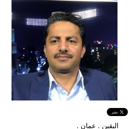
اليقين . عمان .