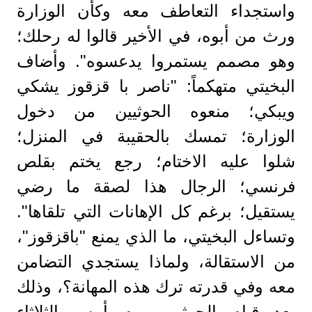
واستجداء التعاطف معه وكأن الوزارة
ورث من أبوه، في الأخير قالوا له رحلك؛
وهو مصمم يستمروا يدعسوه". ‏وأضاف
البخيتي متهكماً: "ناصر با قزقوز يشكي
ويبكي؛ منعوه ⁧‫الحوثيين‬⁩ من دخول
الوزارة؛ تمسك بالحقيبة في المنزل؛
شلوا عليه الاختام؛ رجع يختم بقلص
فرنسي؛ الرجال هذا لصقة ما رضي
يستقيل؛ برغم كل الإهانات التي تلقاها".
وتساءل البخيتي، ما الذي يمنع "باقزقوز"،
من الاستقالة، ولماذا يستجدي التضامن
معه وفي قدرته ترك هذه المهانة؟، وذلك
بعد قيام الحوثيين يوم أمس الثلاثاء