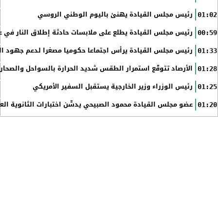
رئيس مجلس القيادة يهنئ باليوم الوطني الروسي
01:02
رئيس مجلس القيادة يطلع على ملابسات حادثة إطلاق النار في عد
00:59
رئيس مجلس القيادة يرأس اجتماعا حكوميا مصغرا لدعم جهود الت
01:33
الأرصاد تتوقّع استمرار الطقس شديد الحرارة بالسواحل والصحاري 
01:28
رئيس الوزراء وزير الخارجية يستقبل السفير الأمريكي
01:25
عضو مجلس القيادة محمود الصبيحي يدشّن اختبارات الثانوية الع
01:20