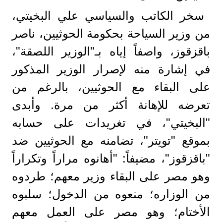
سخر الكاتب والسياسي علي البخيتي،
من وزير السياحة بحكومة الحوثيين، ناصر
باقزقوز، واصفاً إياه بـ"الوزير اللصقة"،
في إشارة منه لإصرار الوزير المذكور
على البقاء مع الحوثيين، بالرغم من
تعرضه للإهانة أكثر من مرة. وأبدى
"البخيتي"، في تغريدات على حسابه
بموقع "تويتر"، تضامنه مع الحوثيين ضد
"باقزقوز"، مضيفاً: "أهانوه مراراً وتكراراً
وهو مصر على البقاء وزير معهم؛ طردوه
من الوزاره؛ منعوه من الدخول؛ سلبوه
الأختام؛ وهو مصر على العمل معهم