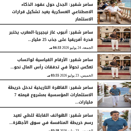
سامر شقير: الجدل حول عقود الذكاء
الاصطناعي العسكرية يعيد تشكيل قرارات
الاستثمار
الجمعة، 24 يوليو 2026
04:45 مـ
سامر شقير: أنبوب غاز نيجيريا-المغرب يختبر
قدرة أفريقيا على جذب 25 مليار...
الجمعة، 24 يوليو 2026
04:33 مـ
سامر شقير: الأرقام القياسية لواتساب
تعكس تحولاً في تدفقات رأس المال نحو...
الخميس، 23 يوليو 2026
03:55 مـ
سامر شقير: القاهرة التاريخية تدخل خريطة
الاستثمارات المؤسسية بمشروع قيمته 7
مليارات...
الخميس، 23 يوليو 2026
03:47 مـ
سامر شقير: الهواتف القابلة للطي تعيد
رسم خريطة المنافسة في سوق الأجهزة...
الخميس، 23 يوليو 2026
03:38 مـ