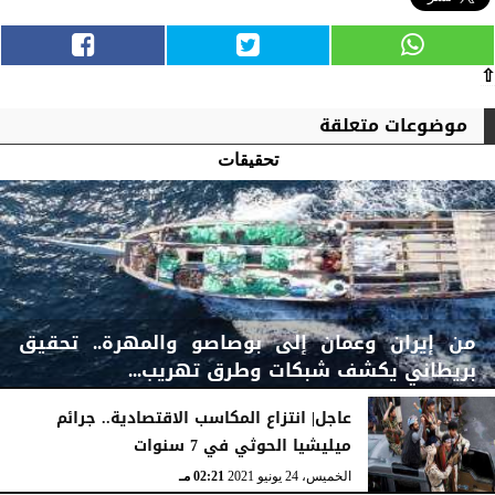
⇧
موضوعات متعلقة
تحقيقات
من إيران وعمان إلى بوصاصو والمهرة.. تحقيق
بريطاني يكشف شبكات وطرق تهريب...
عاجل| انتزاع المكاسب الاقتصادية.. جرائم
ميليشيا الحوثي في 7 سنوات
السبت، 12 مارس 2022
02:07 صـ
الخميس، 24 يونيو 2021
02:21 مـ