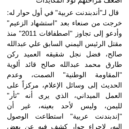
أضعف مراحلهم لولا المكايدات
قال لـ"أندبندنت عربية" في أول حوار له:
خرجت من صنعاء بعد "استشهاد الزعيم"
وأدعو إلى تجاوز "اصطفافات 2011" منذ
مقتل الرئيس اليمني السابق علي عبدالله
صالح، فضل نجل شقيقه العميد ركن
طارق محمد عبدالله صالح قائد ألوية
"المقاومة الوطنية" الصمت، وعدم
الحديث إلى وسائل الإعلام، مركزاً على
العمل الميداني، الذي يرى أنه "ثأر"
لليمن، وليس لأحد بعينه، غير أن
"إندبندنت عربية" استطاعت الوصول
إليه، لإجراء حوار كشف فيه عن بعض