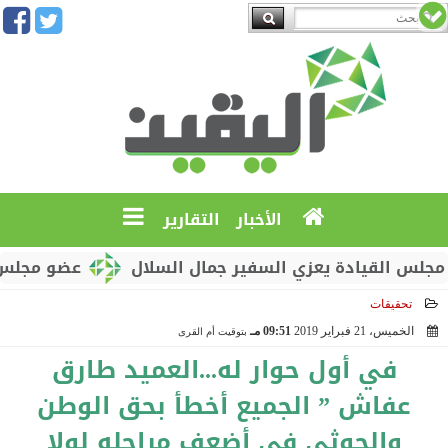
الأخبار
التقارير
ة يعزي السفير جمال السلال
عضو مجلس القيادة محمو
تحقيقات
الخميس، 21 فبراير 2019
09:51 مـ
بتوقيت أم القرى
2019-02-21 21:51:45
في أول حوار له...العميد طارق
عفاش ” الجميع أخطأ بحق الوطن
والحوثي في أضعف مراحله لولا