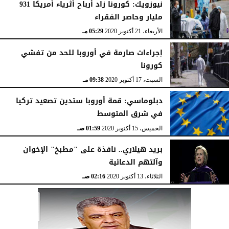
نيوزويك: كورونا زاد أرباح أثرياء أمريكا 931
مليار وحاصر الفقراء
الأربعاء، 21 أكتوبر 2020
05:29 مـ
إجراءات صارمة في أوروبا للحد من تفشي
كورونا
السبت، 17 أكتوبر 2020
09:38 مـ
دبلوماسي: قمة أوروبا ستدين تصعيد تركيا
في شرق المتوسط
الخميس، 15 أكتوبر 2020
01:59 صـ
بريد هيلاري.. نافذة على "مطبخ" الإخوان
وآلتهم الدعائية
الثلاثاء، 13 أكتوبر 2020
02:16 صـ