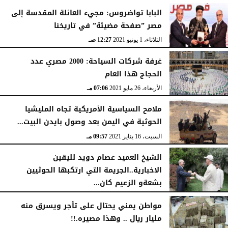
البابا تواضروس: مجيء العائلة المقدسة إلى
مصر ”صفحة مضيئة” في تاريخنا
الثلاثاء، 1 يونيو 2021
12:27 صـ
غرفة شركات السياحة: 2000 مصري عدد
الحجاج هذا العام
الأربعاء، 26 مايو 2021
07:06 مـ
ملامح السياسية الأمريكية تجاه المليشيا
الحوثية في اليمن بعد وصول بايدن البيت...
السبت، 16 يناير 2021
09:57 مـ
الشيخ العميد عصام دويد لليقين
الاخبارية..الجريمة التي ارتكبها الحوثيين
بشعةو الزعيم كان...
الإثنين، 21 ديسمبر 2020
09:35 صـ
مواطن يمني يحتال على تأجر ويسرق منه
مليار ريال .. وهذا مصيره.!!