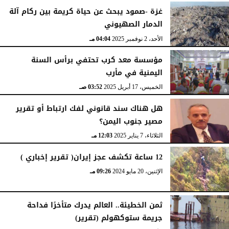
غزة -صمود يبحث عن حياة كريمة بين ركام آلة
الدمار الصهيوني
الأحد، 2 نوفمبر 2025
04:04 مـ
مؤسسة معد كرب تحتفي برأس السنة
اليمنية في مأرب
الخميس، 17 أبريل 2025
03:52 صـ
هل هناك سند قانوني لفك ارتباط أو تقرير
مصير جنوب اليمن؟
الثلاثاء، 7 يناير 2025
12:03 مـ
12 ساعة تكشف عجز إيران( تقرير إخباري )
الإثنين، 20 مايو 2024
09:26 مـ
ثمن الخطيئة.. العالم يدرك متأخرًا فداحة
جريمة ستوكهولم (تقرير)