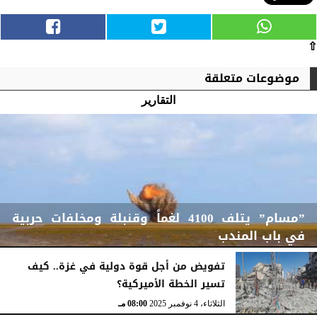
⇧
موضوعات متعلقة
التقارير
”مسام” يتلف 4100 لغماً وقنبلة ومخلفات حربية
في باب المندب
تفويض من أجل قوة دولية في غزة.. كيف
تسير الخطة الأميركية؟
الأربعاء، 19 نوفمبر 2025
08:47 مـ
الثلاثاء، 4 نوفمبر 2025
08:00 مـ