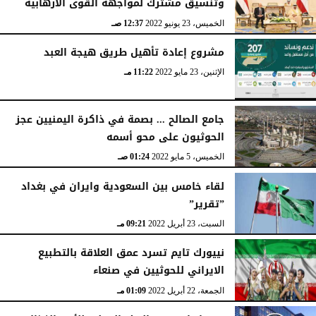
وتنسيق مشترك لمواجهة القوى الارهابية
الخميس، 23 يونيو 2022
12:37 صـ
مشروع إعادة تأهيل طريق هيجة العبد
الإثنين، 23 مايو 2022
11:22 مـ
جامع الصالح ... بصمة في ذاكرة اليمنيين عجز
الحوثيون على محو أسمه
الخميس، 5 مايو 2022
01:24 صـ
لقاء خامس بين السعودية وايران في بغداد
”تقرير”
السبت، 23 أبريل 2022
09:21 مـ
نييورك تايم تسرد عمق العلاقة بالتطبيع
الايراني للحوثيين في صنعاء
الجمعة، 22 أبريل 2022
01:09 مـ