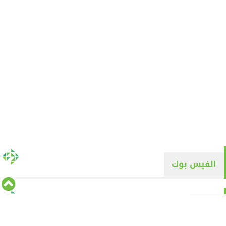
الفيس بوك
تويتر
Tweets by alyaqyn1