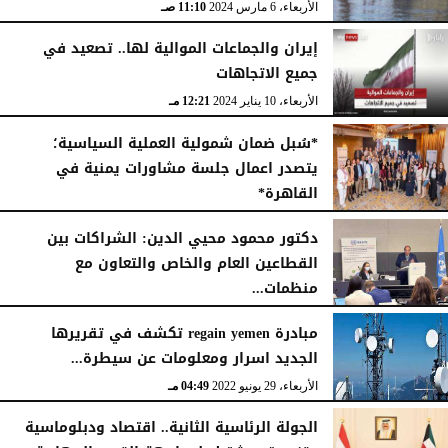
الأربعاء، 6 مارس 2024
11:10 صـ
إيران والجماعات الموالية لها.. تصعيد في
جميع الاتجاهات
الأربعاء، 10 يناير 2024
12:21 مـ
*سُبل ضمان شمولية العملية السياسية؛
يتصدر اعمال جلسة مشاورات يمنية في
القاهرة*
الخميس، 21 ديسمبر 2023
10:45 مـ
دكتور محمود محيي الدين: الشراكات بين
القطاعين العام والخاص والتعاون مع
منظمات...
الثلاثاء، 18 أكتوبر 2022
08:12 صـ
مبادرة regain yemen تكشف في تقريرها
الجديد اسرار ومعلومات عن سيطرة...
الأربعاء، 29 يونيو 2022
04:49 مـ
الجولة الرئاسية الثانية.. اقتصاد ودبلوماسية