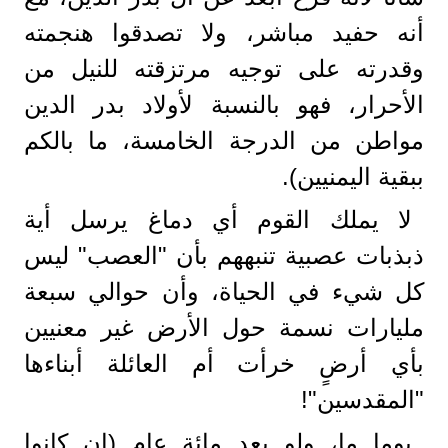
أنه حفيد مباشر، ولا تصدقوا هنجمته
وقدرته على توجيه مرتزقته للنيل من
الأحرار، فهو بالنسبة لأولاد بدر الدين
مواطن من الدرجة الخامسة، ما بالكم
ببقية اليمنيين).
لا يملك القوم أي دماغ يرسل أية
ذبذبات عصبية تنبههم بأن "العصب" ليس
كل شيء في الحياة، وأن حوالي سبعة
مليارات نسمة حول الأرض غير معنيين
بأي أرضٍ خرأت أم العائلة أبناءها
"المقدسين"!
يوما ما، ولو بعد مائة عام (ان كانوا