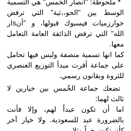
* ملحوظة: "أنصار الخمس" هي التسمية
الوسط بين "الحو،،ثية" التي ترفض
خوارزميات فيسبوك قبولها، و "أنsار
الله" التي ترفض الذائقة العامة التعامل
معها.
كما انها تسمية منصفة وليس فيها تحامل
على جماعة أقرت مبدأ التوزيع العنصري
للثروة وبقانون رسمي.
تضعك جماعة الخُمس بين خيارين لا
ثالث لهما:
اما أن تكون عبداً لهم، وإلا فأنت
بالضرورة عبد للسعودية. ولا خيار آخر
كأن تكون حراً مثلا.