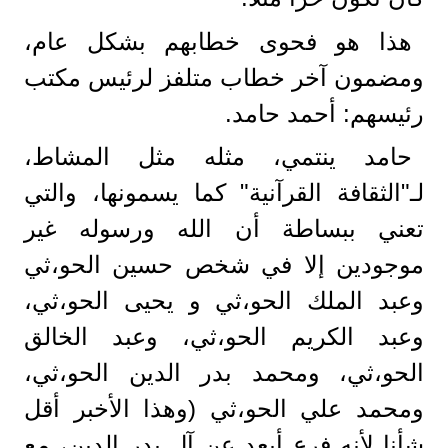
هذا هو فحوى خطابهم بشكل عام،
ومضمون آخر خطاب متلفز لرئيس مكتب
رئيسهم: أحمد حامد.
حامد ينتمي، مثله مثل المشاط،
لـ"الثقافة القرآنية" كما يسمونها، والتي
تعني ببساطة أن الله ورسوله غير
موجودين إلا في شخص حسين الحو،ثي
وعبد الملك الحو،ثي و يحيى الحو،ثي،
وعبد الكريم الحو،ثي، وعبد الخالق
الحو،ثي، ومحمد بدر الدين الحو،ثي،
ومحمد علي الحو،ثي (وهذا الأخبر أقل
شأنا لأنه فرع أبعد عن آل بدر الدين، مع