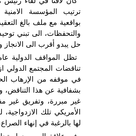
كان لافتا في لقاء رئيس 
ترتيب المؤسسة الامنية 
بواقعية مع ملف بالغ التعقي
والتحفظات، الى تبني توحيد
حل يبدو أقرب الى الانجاز وا
تظل المواقف الدولية عاملا 
تناقضات المجتمع الدولي ازا
في موقفه من الإرهاب الح
بشفافية عن هذا التناقض، وا
غير مبررة، وتفريق غير مف
الأمريكي تلك الازدواجية، ل
لها بالرغبة في إنهاء الصراع