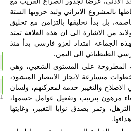
د الادنى، عرضا لجذور الصراع القريب مع
اطها بالمشروع الايراني وليد حروبها الستة
صمة، بل بدأ تخليقها بالتزامن مع تخليق
ابد من الاشارة الى ان هذه العلاقة تمتد
فهذه الجماعة امتداد لغزو فارسي بدأ منذ
رسي الطبطبائي الى اليمن.
لة المطروحة على المستوى الشعبي، وهي
طوات متسارعة لانجاز الانتصار المنشود،
الاصلاح والتغيبر خدمة لمعركتهم، ولسان
اء مرهون بترتيب وتفعيل عوامل حسمها،
n1
ترهل، وتمر بصدق نوايا التغيير، وغايتها
دافها.