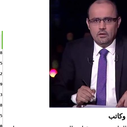
8
5
2
9
3
8
 وكاتب
5
0