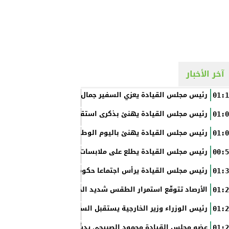
آخر الأخبار
رئيس مجلس القيادة يعزي السفير جمال السلال
01:1
رئيس مجلس القيادة يهنئ بذكرى استقلال الفلبين
01:0
رئيس مجلس القيادة يهنئ باليوم الوطني الروسي
01:0
رئيس مجلس القيادة يطلع على ملابسات حادثة إطلاق النار في عدن
00:5
رئيس مجلس القيادة يرأس اجتماعا حكوميا مصغرا لدعم جهود التع
01:3
الأرصاد تتوقّع استمرار الطقس شديد الحرارة بالسواحل والصحاري و
01:2
رئيس الوزراء وزير الخارجية يستقبل السفير الأمريكي
01:2
عضو مجلس القيادة محمود الصبيحي يدشّن اختبارات الثانوية العام
01:2