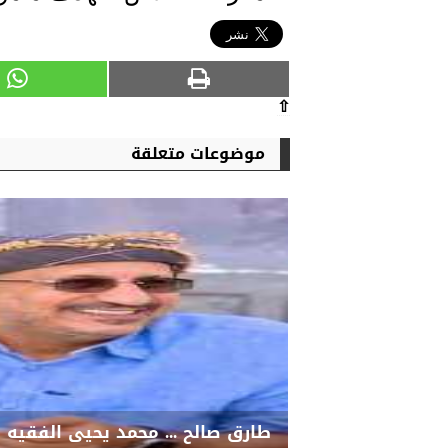
⇧
موضوعات متعلقة
طارق صالح ... محمد يحيى الفقيه