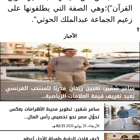
القرآن")؛وهي الصفة التي يطلقونها على
زعيم الجماعة عبدالملك الحوثي".
⇧
الأخبار
سامر شقير: تعيين زيدان مدربًا للمنتخب الفرنسي
يُعيد تعريف قيمة العلامات الرياضية...
سامر شقير: تطوير محيط الأهرامات يعكس
تحوُّل مصر نحو تخصيص رأس المال...
الأربعاء، 29 يوليو 2026
02:25 مـ
الأربعاء، 29 يوليو 2026
02:15 مـ
كيف قادت الرؤية طويلة الأجل أعظم