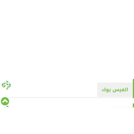
الفيس بوك
تويتر
Tweets by alyaqyn1
⇡