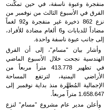
منفجرة وعبوة ناسفة، في حين تمكّنت
الفرق في الأسبوع الثالث من نوفمبر من
نزع 862 ذخيرة غير منفجرة و92 لغماً
مضاداً للدبابات و6 ألغام مضادة للأفراد،
إلى جانب عبوة ناسفة واحدة.
وأشار بيان "مسام"، إلى أن الفرق
الهندسية نجحت خلال الأسبوع الماضي
في تطهير 413.778 متراً مربعاً من
الأراضي اليمنية، لترتفع المساحة
الإجمالية المُطهَّرة منذ بداية نوفمبر إلى
1.658.647 متراً مربعاً.
وأعلن مدير عام مشروع "مسام" لنزع