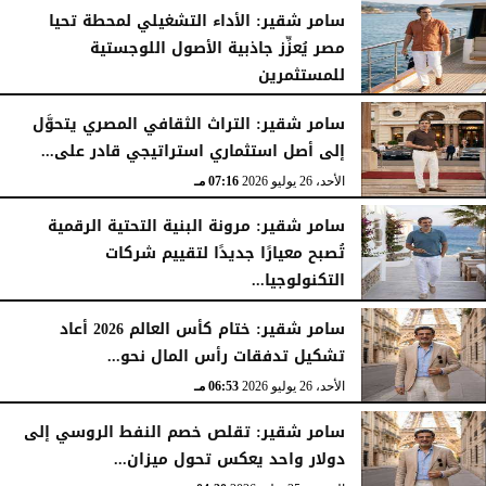
سامر شقير: الأداء التشغيلي لمحطة تحيا
مصر يُعزِّز جاذبية الأصول اللوجستية
للمستثمرين
الأحد، 26 يوليو 2026
07:27 مـ
سامر شقير: التراث الثقافي المصري يتحوَّل
إلى أصل استثماري استراتيجي قادر على...
الأحد، 26 يوليو 2026
07:16 مـ
سامر شقير: مرونة البنية التحتية الرقمية
تُصبح معيارًا جديدًا لتقييم شركات
التكنولوجيا...
الأحد، 26 يوليو 2026
07:03 مـ
سامر شقير: ختام كأس العالم 2026 أعاد
تشكيل تدفقات رأس المال نحو...
الأحد، 26 يوليو 2026
06:53 مـ
سامر شقير: تقلص خصم النفط الروسي إلى
دولار واحد يعكس تحول ميزان...