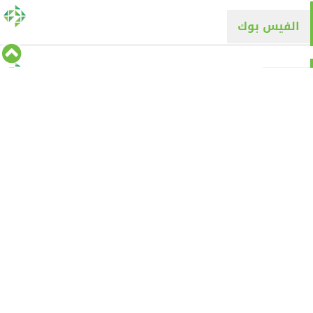
الفيس بوك
تويتر
Tweets by alyaqyn1
⇡
من نحن
الأقسام