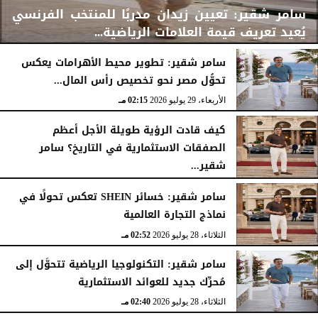
سامر شقير: تعيين زيدان مدربًا للمنتخب الفرنسي
يُعيد تعريف قيمة العلامات الرياضية...
سامر شقير: تطوير محيط الأهرامات يعكس
تحوُّل مصر نحو تخصيص رأس المال...
الأربعاء، 29 يوليو 2026
02:25 مـ
الأربعاء، 29 يوليو 2026
02:15 مـ
كيف قادت الرؤية طويلة الأجل أعظم
الصفقات الاستثمارية في التاريخ؟ سامر
شقير...
الثلاثاء، 28 يوليو 2026
03:49 مـ
سامر شقير: خسائر SHEIN تعكس تحولًا في
نماذج التجارة العالمية
الثلاثاء، 28 يوليو 2026
02:52 مـ
سامر شقير: التكنولوجيا الرياضية تتحوَّل إلى
مُحرِّك جديد للعوائد الاستثمارية
الثلاثاء، 28 يوليو 2026
02:40 مـ