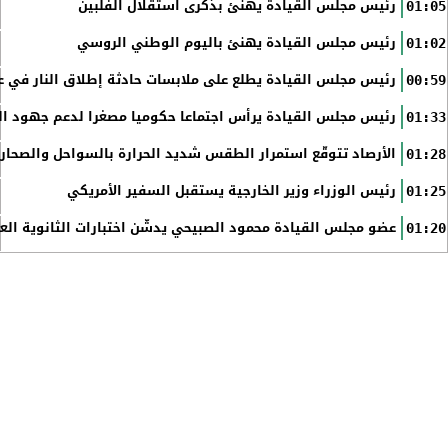
رئيس مجلس القيادة يهنئ بذكرى استقلال الفلبين
01:05
رئيس مجلس القيادة يهنئ باليوم الوطني الروسي
01:02
رئيس مجلس القيادة يطلع على ملابسات حادثة إطلاق النار في عد
00:59
رئيس مجلس القيادة يرأس اجتماعا حكوميا مصغرا لدعم جهود الت
01:33
الأرصاد تتوقّع استمرار الطقس شديد الحرارة بالسواحل والصحاري 
01:28
رئيس الوزراء وزير الخارجية يستقبل السفير الأمريكي
01:25
عضو مجلس القيادة محمود الصبيحي يدشّن اختبارات الثانوية الع
01:20