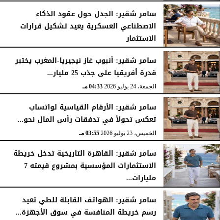
سامر شقير: الجدل حول عقود الذكاء
الاصطناعي العسكرية يعيد تشكيل قرارات
الاستثمار
الجمعة، 24 يوليو 2026
04:45 مـ
سامر شقير: أنبوب غاز نيجيريا-المغرب يختبر
قدرة أفريقيا على جذب 25 مليار...
الجمعة، 24 يوليو 2026
04:33 مـ
سامر شقير: الأرقام القياسية لواتساب
تعكس تحولاً في تدفقات رأس المال نحو...
الخميس، 23 يوليو 2026
03:55 مـ
سامر شقير: القاهرة التاريخية تدخل خريطة
الاستثمارات المؤسسية بمشروع قيمته 7
مليارات...
الخميس، 23 يوليو 2026
03:47 مـ
سامر شقير: الهواتف القابلة للطي تعيد
رسم خريطة المنافسة في سوق الأجهزة...