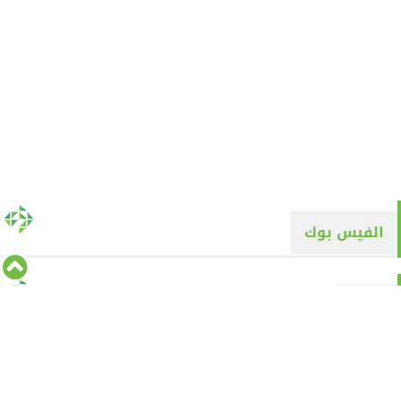
الفيس بوك
تويتر
Tweets by alyaqyn1
⇡
من نحن