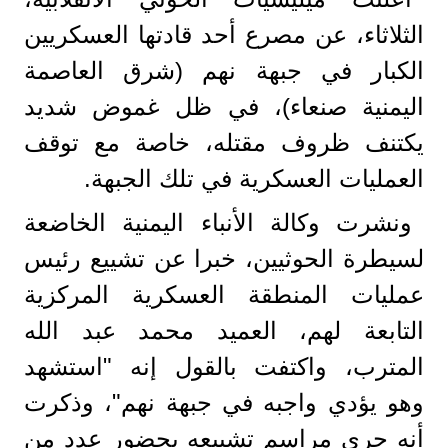
الثلاثاء، عن مصرع أحد قادتها العسكريين
الكبار في جبهة نهم (شرق العاصمة
اليمنية صنعاء)، في ظل غموض شديد
يكتنف ظروف مقتله، خاصة مع توقف
العمليات العسكرية في تلك الجبهة.
ونشرت وكالة الأنباء اليمنية الخاضعة
لسيطرة الحوثيين، خبرا عن تشييع رئيس
عمليات المنطقة العسكرية المركزية
التابعة لهم، العميد محمد عبد الله
المترب، واكتفت بالقول إنه "استشهد
وهو يؤدي واجبه في جبهة نهم"، وذكرت
أنه جرى مراسم تشييعه بحضور عدد من