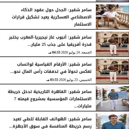
سامر شقير: الجدل حول عقود الذكاء
الاصطناعي العسكرية يعيد تشكيل قرارات
الاستثمار
الجمعة، 24 يوليو 2026
04:45 مـ
سامر شقير: أنبوب غاز نيجيريا-المغرب يختبر
قدرة أفريقيا على جذب 25 مليار...
الجمعة، 24 يوليو 2026
04:33 مـ
سامر شقير: الأرقام القياسية لواتساب
تعكس تحولاً في تدفقات رأس المال نحو...
الخميس، 23 يوليو 2026
03:55 مـ
سامر شقير: القاهرة التاريخية تدخل خريطة
الاستثمارات المؤسسية بمشروع قيمته 7
مليارات...
الخميس، 23 يوليو 2026
03:47 مـ
سامر شقير: الهواتف القابلة للطي تعيد
رسم خريطة المنافسة في سوق الأجهزة...