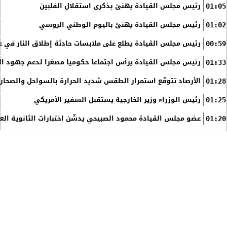
رئيس مجلس القيادة يهنئ بذكرى استقلال الفلبين
01:05
رئيس مجلس القيادة يهنئ باليوم الوطني الروسي
01:02
رئيس مجلس القيادة يطلع على ملابسات حادثة إطلاق النار في عد
00:59
رئيس مجلس القيادة يرأس اجتماعا حكوميا مصغرا لدعم جهود الت
01:33
الأرصاد تتوقّع استمرار الطقس شديد الحرارة بالسواحل والصحاري 
01:28
رئيس الوزراء وزير الخارجية يستقبل السفير الأمريكي
01:25
عضو مجلس القيادة محمود الصبيحي يدشّن اختبارات الثانوية الع
01:20