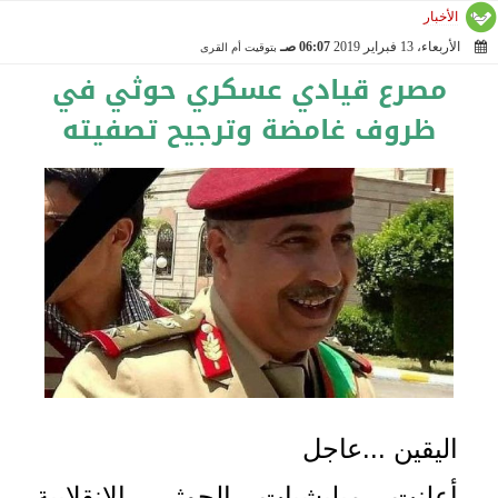
الأخبار
الأربعاء، 13 فبراير 2019
06:07 صـ
بتوقيت أم القرى
2019-02-13 06:07:41
مصرع قيادي عسكري حوثي في
ظروف غامضة وترجيح تصفيته
اليقين ...عاجل
أعلنت ميليشيات الحوثي الانقلابية،