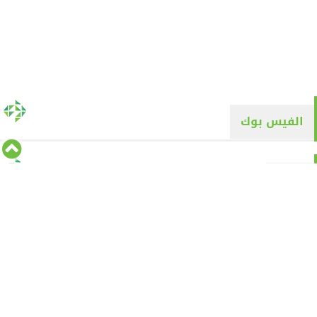
الفيس بوك
تويتر
Tweets by alyaqyn1
⇡
من نحن