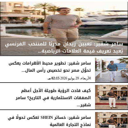
سامر شقير: تعيين زيدان مدربًا للمنتخب الفرنسي
يُعيد تعريف قيمة العلامات الرياضية...
سامر شقير: تطوير محيط الأهرامات يعكس
تحوُّل مصر نحو تخصيص رأس المال...
الأربعاء، 29 يوليو 2026
02:25 مـ
الأربعاء، 29 يوليو 2026
02:15 مـ
كيف قادت الرؤية طويلة الأجل أعظم
الصفقات الاستثمارية في التاريخ؟ سامر
شقير...
الثلاثاء، 28 يوليو 2026
03:49 مـ
سامر شقير: خسائر SHEIN تعكس تحولًا في
نماذج التجارة العالمية