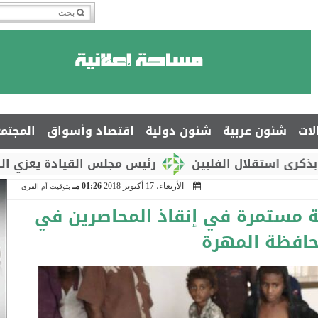
لات
شئون عربية
شئون دولية
اقتصاد وأسواق
المجتم
لفلبين
رئيس مجلس القيادة يعزي السفير جمال السل
الأربعاء، 17 أكتوبر 2018
01:26 مـ
بتوقيت أم القرى
ة مستمرة في إنقاذ المحاصرين في
افظة المهرة