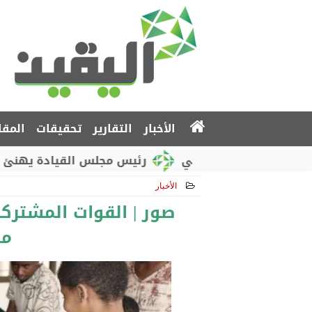
الأخبار
التقارير
تحقيقات
المقا
 الروسي
رئيس مجلس القيادة يهنئ بذكرى استقلال ا
الأخبار
2018-10-17 13:26:39
صور | القوات المشترك
مح