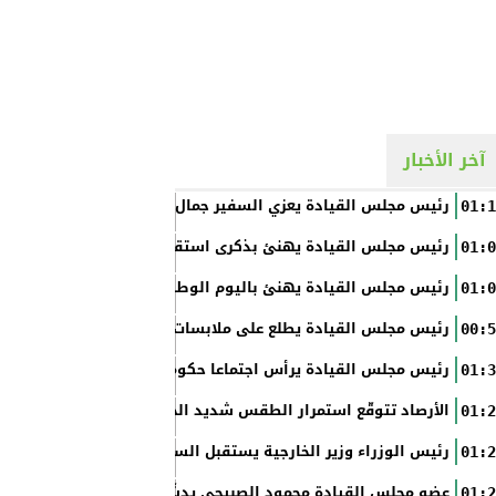
آخر الأخبار
رئيس مجلس القيادة يعزي السفير جمال السلال
01:1
رئيس مجلس القيادة يهنئ بذكرى استقلال الفلبين
01:0
رئيس مجلس القيادة يهنئ باليوم الوطني الروسي
01:0
رئيس مجلس القيادة يطلع على ملابسات حادثة إطلاق النار في عدن
00:5
رئيس مجلس القيادة يرأس اجتماعا حكوميا مصغرا لدعم جهود التع
01:3
الأرصاد تتوقّع استمرار الطقس شديد الحرارة بالسواحل والصحاري و
01:2
رئيس الوزراء وزير الخارجية يستقبل السفير الأمريكي
01:2
عضو مجلس القيادة محمود الصبيحي يدشّن اختبارات الثانوية العام
01:2