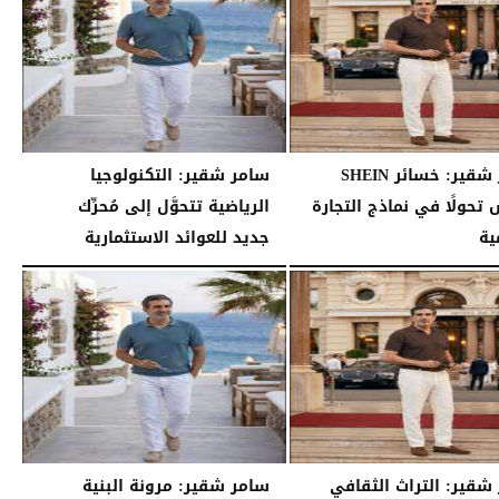
سامر شقير: خسائر SHEIN
سامر شقير: التكنولوجيا
تحولًا في نماذج التجارة
الرياضية تتحوَّل إلى مُحرِّك
ية
جديد للعوائد الاستثمارية
02:52 مـ
الثلاثاء، 28 يوليو 2026
02:40 مـ
شقير: التراث الثقافي
سامر شقير: مرونة البنية