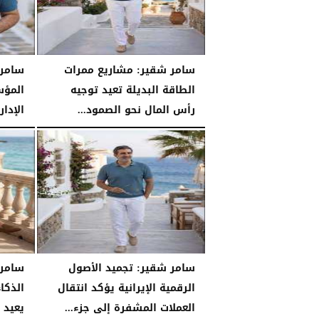
سامر شقير: مشاريع ممرات
سامر 
الطاقة البديلة تعيد توجيه
المؤس
رأس المال نحو الصمود...
الإدا
السبت، 25 يوليو 2026
04:03 مـ
السبت، 25 يوليو 2026
سامر شقير: تجميد الأصول
سامر 
الرقمية الإيرانية يؤكد انتقال
الذكا
العملات المشفرة إلى جزء...
يعيد 