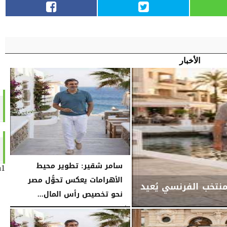
الأخبار
سامر شقير: تطوير محيط
n1
الأهرامات يعكس تحوُّل مصر
منتخب الفرنسي يُعيد
نحو تخصيص رأس المال...
الأربعاء، 29 يوليو 2026
02:15 مـ