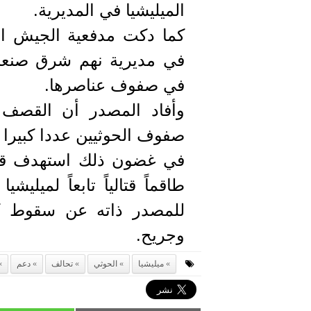
الميليشيا في المديرية.
كما دكت مدفعية الجيش الو
في مديرية نهم شرق صنعاء
في صفوف عناصرها.
وأفاد المصدر أن القصف 
صفوف الحوثيين عددا كبيرا 
في غضون ذلك استهدف قص
طاقماً قتالياً تابعاً لميلي
للمصدر ذاته عن سقوط ك
وجريح.
ميليشيا
الحوثي
تحالف
دعم