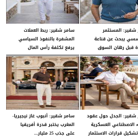
شقير: المستثمر
سامر شقير: ربط العملات
سي يبحث عن قناعة
المشفرة بالنفوذ السياسي
رة قبل رهان السوق
يرفع تكلفة رأس المال
03:55 مـ
السبت، 25 يوليو 2026
03:45 مـ
شقير: الجدل حول عقود
سامر شقير: أنبوب غاز نيجيريا-
ء الاصطناعي العسكرية
المغرب يختبر قدرة أفريقيا
تشكيل قرارات الاستثمار
على جذب 25 مليار...