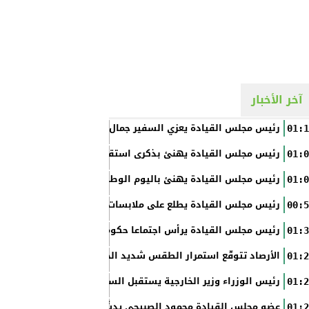
آخر الأخبار
رئيس مجلس القيادة يعزي السفير جمال السلال
01:1
رئيس مجلس القيادة يهنئ بذكرى استقلال الفلبين
01:0
رئيس مجلس القيادة يهنئ باليوم الوطني الروسي
01:0
رئيس مجلس القيادة يطلع على ملابسات حادثة إطلاق النار في عدن
00:5
رئيس مجلس القيادة يرأس اجتماعا حكوميا مصغرا لدعم جهود التع
01:3
الأرصاد تتوقّع استمرار الطقس شديد الحرارة بالسواحل والصحاري و
01:2
رئيس الوزراء وزير الخارجية يستقبل السفير الأمريكي
01:2
عضو مجلس القيادة محمود الصبيحي يدشّن اختبارات الثانوية العام
01:2