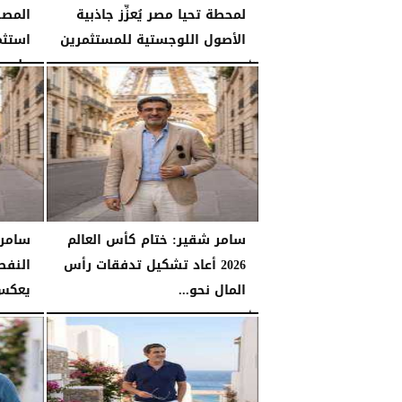
لمحطة تحيا مصر يُعزِّز جاذبية
المصر
الأصول اللوجستية للمستثمرين
استثم
على...
الأحد، 26 يوليو 2026
07:27 مـ
الأحد، 26 يوليو 2026
سامر شقير: ختام كأس العالم
سامر
2026 أعاد تشكيل تدفقات رأس
النفط
المال نحو...
يعكس 
الأحد، 26 يوليو 2026
06:53 مـ
السبت، 25 يوليو 2026