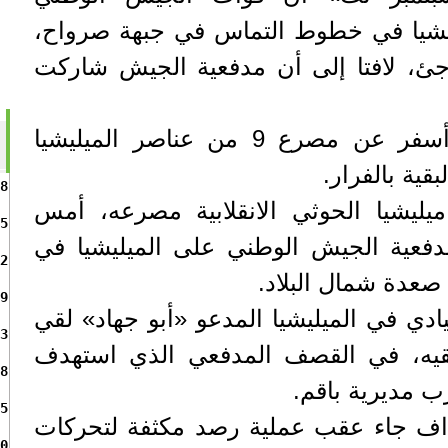
يشيا في خطوط التماس في جبهة صرواح،
جئ، لافتا إلى أن مدفعية الجيش شاركت
وأكد المصدر أن الهجوم أسفر عن مصرع 9 من عناصر الميليشيا
8
يليشيا الحوثي الانقلابية مصرعه، أمس
5
فعية الجيش الوطني على الميليشيا في
2
صعدة شمال البلاد.
9
ادي في الميليشيا المدعو «أبو جهاد» لقي
3
يه، في القصف المدفعي الذي استهدف
8
 مديرية باقم.
5
اف جاء عقب عملية رصد مكثفة لتحركات
0