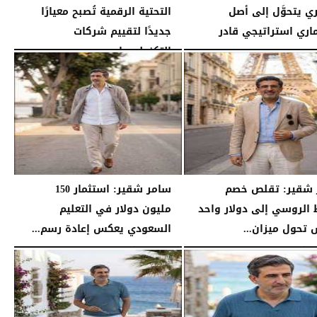
ي يتحوَّل إلى أصل
التحتية الرقمية تُصبح معيارًا
اري استراتيجي قادر
جديدًا لتقييم شركات
التكنولوجيا...
07:16 مـ
الأحد، 26 يوليو 2026
07:03 مـ
 شقير: تقلص خصم
سامر شقير: استثمار 150
 الروسي إلى دولار واحد
مليون دولار في التعليم
تحول ميزان...
السعودي يعكس إعادة رسم...
04:20 مـ
السبت، 25 يوليو 2026
04:12 مـ