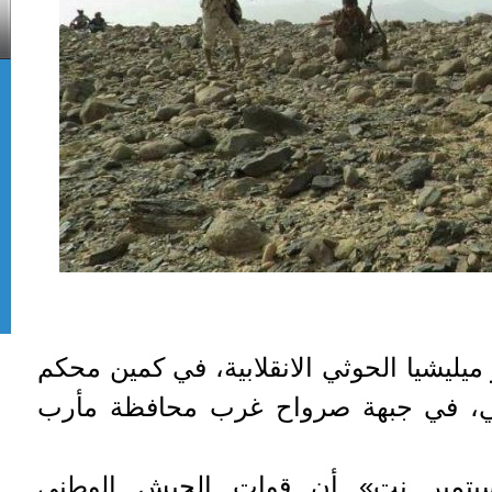
من عناصر ميليشيا الحوثي الانقلابية، في كمين محكم
ي، في جبهة صرواح غرب محافظة مأرب
سبتمبر نت» أن قوات الجيش الوطني