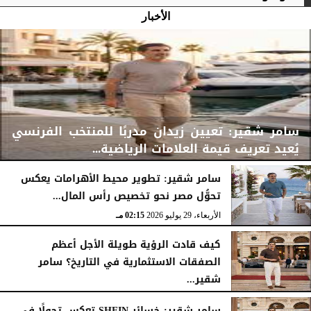
الأخبار
سامر شقير: تعيين زيدان مدربًا للمنتخب الفرنسي
يُعيد تعريف قيمة العلامات الرياضية...
سامر شقير: تطوير محيط الأهرامات يعكس
تحوُّل مصر نحو تخصيص رأس المال...
الأربعاء، 29 يوليو 2026
02:25 مـ
الأربعاء، 29 يوليو 2026
02:15 مـ
كيف قادت الرؤية طويلة الأجل أعظم
الصفقات الاستثمارية في التاريخ؟ سامر
شقير...
الثلاثاء، 28 يوليو 2026
03:49 مـ
سامر شقير: خسائر SHEIN تعكس تحولًا في