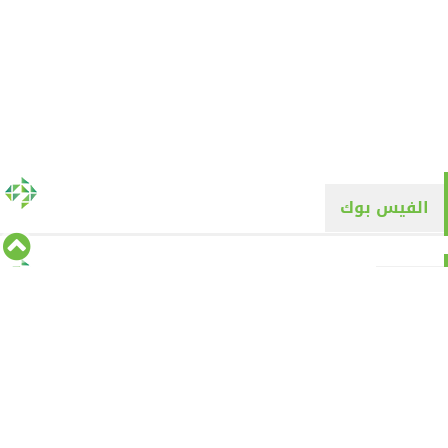
الفيس بوك
تويتر
Tweets by alyaqyn1
⇡
من نحن