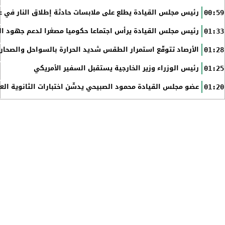
رئيس مجلس القيادة يطلع على ملابسات حادثة إطلاق النار في عد
00:59
رئيس مجلس القيادة يرأس اجتماعا حكوميا مصغرا لدعم جهود الت
01:33
الأرصاد تتوقّع استمرار الطقس شديد الحرارة بالسواحل والصحاري 
01:28
رئيس الوزراء وزير الخارجية يستقبل السفير الأمريكي
01:25
عضو مجلس القيادة محمود الصبيحي يدشّن اختبارات الثانوية الع
01:20