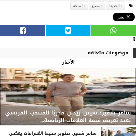
الحديدة
مصنع
اسلحة
⇧
موضوعات متعلقة
الأخبار
سامر شقير: تعيين زيدان مدربًا للمنتخب الفرنسي
يُعيد تعريف قيمة العلامات الرياضية...
سامر شقير: تطوير محيط الأهرامات يعكس