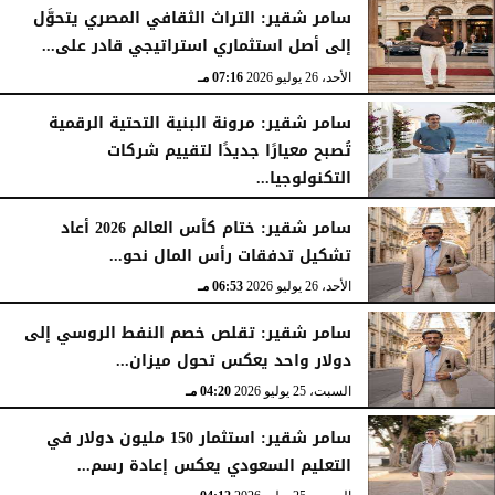
سامر شقير: التراث الثقافي المصري يتحوَّل
إلى أصل استثماري استراتيجي قادر على...
الأحد، 26 يوليو 2026
07:16 مـ
سامر شقير: مرونة البنية التحتية الرقمية
تُصبح معيارًا جديدًا لتقييم شركات
التكنولوجيا...
الأحد، 26 يوليو 2026
07:03 مـ
سامر شقير: ختام كأس العالم 2026 أعاد
تشكيل تدفقات رأس المال نحو...
الأحد، 26 يوليو 2026
06:53 مـ
سامر شقير: تقلص خصم النفط الروسي إلى
دولار واحد يعكس تحول ميزان...
السبت، 25 يوليو 2026
04:20 مـ
سامر شقير: استثمار 150 مليون دولار في
التعليم السعودي يعكس إعادة رسم...