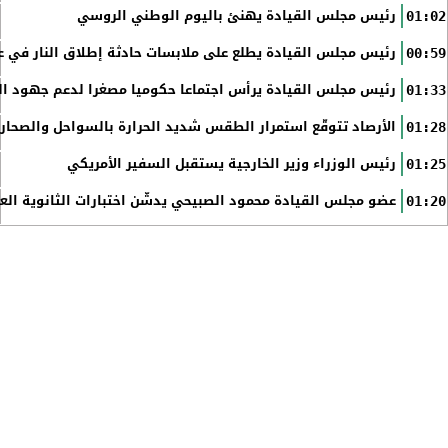
رئيس مجلس القيادة يهنئ باليوم الوطني الروسي
01:02
رئيس مجلس القيادة يطلع على ملابسات حادثة إطلاق النار في عد
00:59
رئيس مجلس القيادة يرأس اجتماعا حكوميا مصغرا لدعم جهود الت
01:33
الأرصاد تتوقّع استمرار الطقس شديد الحرارة بالسواحل والصحاري 
01:28
رئيس الوزراء وزير الخارجية يستقبل السفير الأمريكي
01:25
عضو مجلس القيادة محمود الصبيحي يدشّن اختبارات الثانوية الع
01:20