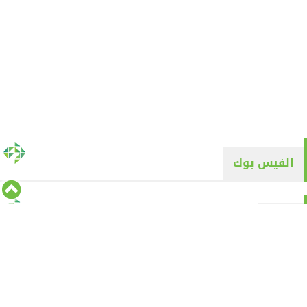
الفيس بوك
تويتر
Tweets by alyaqyn1
⇡
من نحن