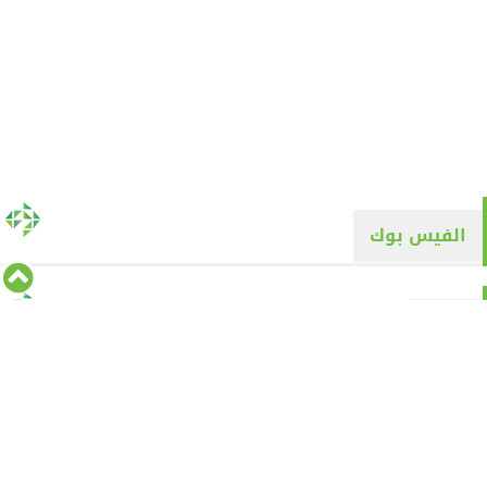
الفيس بوك
تويتر
Tweets by alyaqyn1
⇡
من نحن