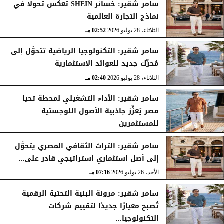
سامر شقير: خسائر SHEIN تعكس تحولًا في
نماذج التجارة العالمية
الثلاثاء، 28 يوليو 2026
02:52 مـ
سامر شقير: التكنولوجيا الرياضية تتحوَّل إلى
مُحرِّك جديد للعوائد الاستثمارية
الثلاثاء، 28 يوليو 2026
02:40 مـ
سامر شقير: الأداء التشغيلي لمحطة تحيا
مصر يُعزِّز جاذبية الأصول اللوجستية
للمستثمرين
الأحد، 26 يوليو 2026
07:27 مـ
سامر شقير: التراث الثقافي المصري يتحوَّل
إلى أصل استثماري استراتيجي قادر على...
الأحد، 26 يوليو 2026
07:16 مـ
سامر شقير: مرونة البنية التحتية الرقمية
تُصبح معيارًا جديدًا لتقييم شركات
التكنولوجيا...