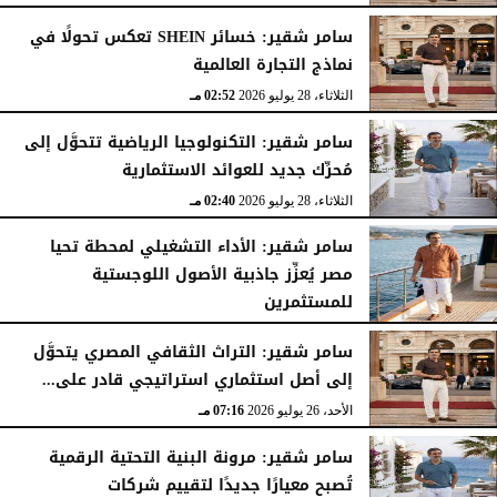
الثلاثاء، 28 يوليو 2026
03:49 مـ
سامر شقير: خسائر SHEIN تعكس تحولًا في
نماذج التجارة العالمية
الثلاثاء، 28 يوليو 2026
02:52 مـ
سامر شقير: التكنولوجيا الرياضية تتحوَّل إلى
مُحرِّك جديد للعوائد الاستثمارية
الثلاثاء، 28 يوليو 2026
02:40 مـ
سامر شقير: الأداء التشغيلي لمحطة تحيا
مصر يُعزِّز جاذبية الأصول اللوجستية
للمستثمرين
الأحد، 26 يوليو 2026
07:27 مـ
سامر شقير: التراث الثقافي المصري يتحوَّل
إلى أصل استثماري استراتيجي قادر على...
الأحد، 26 يوليو 2026
07:16 مـ
سامر شقير: مرونة البنية التحتية الرقمية
تُصبح معيارًا جديدًا لتقييم شركات