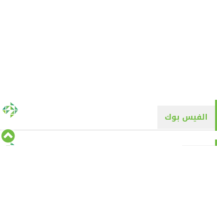
الفيس بوك
تويتر
Tweets by alyaqyn1
⇡
من نحن