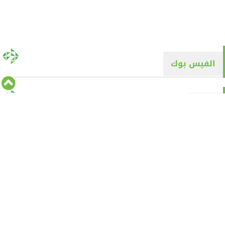
الفيس بوك
تويتر
Tweets by alyaqyn1
⇡
من نحن