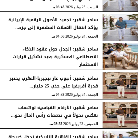
السبت، 25 يوليو 2026
03:45 مـ
سامر شقير: تجميد الأصول الرقمية الإيرانية
يؤكد انتقال العملات المشفرة إلى جزء...
الجمعة، 24 يوليو 2026
04:56 مـ
سامر شقير: الجدل حول عقود الذكاء
الاصطناعي العسكرية يعيد تشكيل قرارات
الاستثمار
الجمعة، 24 يوليو 2026
04:45 مـ
سامر شقير: أنبوب غاز نيجيريا-المغرب يختبر
قدرة أفريقيا على جذب 25 مليار...
الجمعة، 24 يوليو 2026
04:33 مـ
سامر شقير: الأرقام القياسية لواتساب
تعكس تحولاً في تدفقات رأس المال نحو...
الخميس، 23 يوليو 2026
03:55 مـ
سامر شقير: القاهرة التاريخية تدخل خريطة