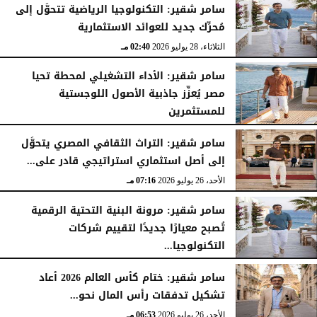
سامر شقير: التكنولوجيا الرياضية تتحوَّل إلى
مُحرِّك جديد للعوائد الاستثمارية
الثلاثاء، 28 يوليو 2026
02:40 مـ
سامر شقير: الأداء التشغيلي لمحطة تحيا
مصر يُعزِّز جاذبية الأصول اللوجستية
للمستثمرين
الأحد، 26 يوليو 2026
07:27 مـ
سامر شقير: التراث الثقافي المصري يتحوَّل
إلى أصل استثماري استراتيجي قادر على...
الأحد، 26 يوليو 2026
07:16 مـ
سامر شقير: مرونة البنية التحتية الرقمية
تُصبح معيارًا جديدًا لتقييم شركات
التكنولوجيا...
الأحد، 26 يوليو 2026
07:03 مـ
سامر شقير: ختام كأس العالم 2026 أعاد
تشكيل تدفقات رأس المال نحو...
الأحد، 26 يوليو 2026
06:53 مـ