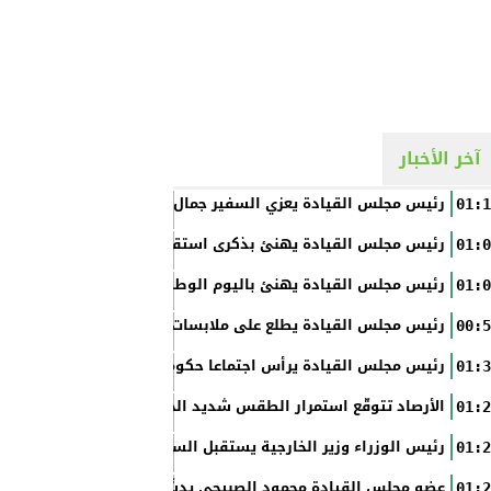
آخر الأخبار
رئيس مجلس القيادة يعزي السفير جمال السلال
01:1
رئيس مجلس القيادة يهنئ بذكرى استقلال الفلبين
01:0
رئيس مجلس القيادة يهنئ باليوم الوطني الروسي
01:0
رئيس مجلس القيادة يطلع على ملابسات حادثة إطلاق النار في عدن
00:5
رئيس مجلس القيادة يرأس اجتماعا حكوميا مصغرا لدعم جهود التع
01:3
الأرصاد تتوقّع استمرار الطقس شديد الحرارة بالسواحل والصحاري و
01:2
رئيس الوزراء وزير الخارجية يستقبل السفير الأمريكي
01:2
عضو مجلس القيادة محمود الصبيحي يدشّن اختبارات الثانوية العام
01:2