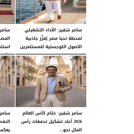
سامر شقير: الأداء التشغيلي
سامر 
لمحطة تحيا مصر يُعزِّز جاذبية
المصر
الأصول اللوجستية للمستثمرين
استثم
على...
الأحد، 26 يوليو 2026
07:27 مـ
الأحد، 26 يوليو 2026
سامر شقير: ختام كأس العالم
سامر
2026 أعاد تشكيل تدفقات رأس
النفط
المال نحو...
يعكس 