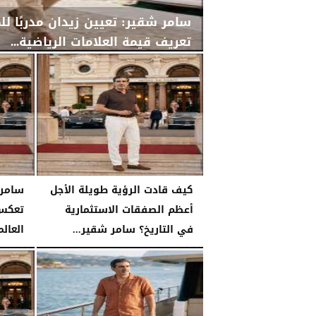
سامر شقير: تعيين زيدان مدربًا لل
تعريف قيمة العلامات الرياضية...
الأربعاء، 29 يوليو 2026
02:25 مـ
كيف قادت الرؤية طويلة الأجل
أعظم الصفقات الاستثمارية
تعكس 
في التاريخ؟ سامر شقير...
العالم
الثلاثاء، 28 يوليو 2026
03:49 مـ
الثلاثاء، 28 يوليو 2026