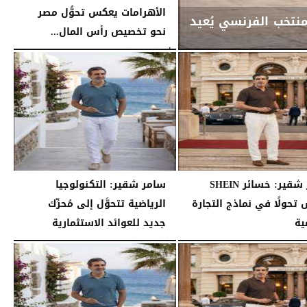
الأهرامات يعكس تحوُّل مصر
منتخب الفرنسي يُعيد
نحو تخصيص رأس المال...
الأربعاء، 29 يوليو 2026
02:15 مـ
سامر شقير: خسائر SHEIN
سامر شقير: التكنولوجيا
تحولًا في نماذج التجارة
الرياضية تتحوَّل إلى مُحرِّك
ية
جديد للعوائد الاستثمارية
02:52 مـ
الثلاثاء، 28 يوليو 2026
02:40 مـ