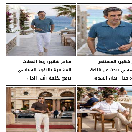
04:20 مـ
السبت، 25 يوليو 2026
04:12 مـ
شقير: المستثمر
سامر شقير: ربط العملات
سي يبحث عن قناعة
المشفرة بالنفوذ السياسي
رة قبل رهان السوق
يرفع تكلفة رأس المال
03:55 مـ
السبت، 25 يوليو 2026
03:45 مـ