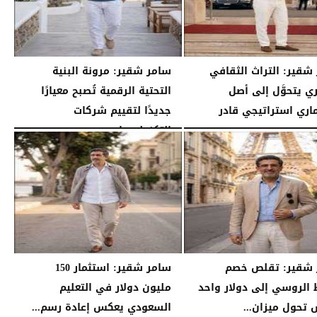
شقير: التراث الثقافي
سامر شقير: مرونة البنية
ي يتحوَّل إلى أصل
التحتية الرقمية تُصبح معيارًا
اري استراتيجي قادر
جديدًا لتقييم شركات
التكنولوجيا...
07:16 مـ
الأحد، 26 يوليو 2026
07:03 مـ
 شقير: تقلص خصم
سامر شقير: استثمار 150
 الروسي إلى دولار واحد
مليون دولار في التعليم
تحول ميزان...
السعودي يعكس إعادة رسم...