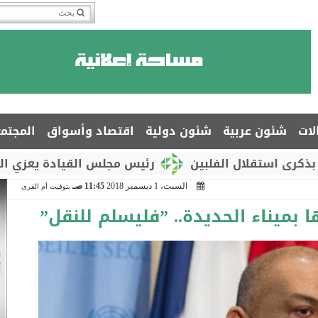
لات
شئون عربية
شئون دولية
اقتصاد وأسواق
المجتم
ل الفلبين
رئيس مجلس القيادة يعزي السفير جمال ا
السبت، 1 ديسمبر 2018
11:45 صـ
بتوقيت أم القرى
بميناء الحديدة.. ”فليسلم للنقل”