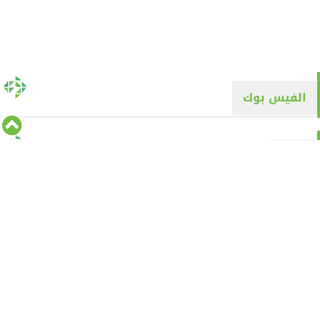
الفيس بوك
تويتر
Tweets by alyaqyn1
⇡
من نحن