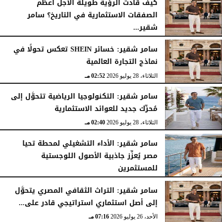
كيف قادت الرؤية طويلة الأجل أعظم
الصفقات الاستثمارية في التاريخ؟ سامر
شقير...
الثلاثاء، 28 يوليو 2026
03:49 مـ
سامر شقير: خسائر SHEIN تعكس تحولًا في
نماذج التجارة العالمية
الثلاثاء، 28 يوليو 2026
02:52 مـ
سامر شقير: التكنولوجيا الرياضية تتحوَّل إلى
مُحرِّك جديد للعوائد الاستثمارية
الثلاثاء، 28 يوليو 2026
02:40 مـ
سامر شقير: الأداء التشغيلي لمحطة تحيا
مصر يُعزِّز جاذبية الأصول اللوجستية
للمستثمرين
الأحد، 26 يوليو 2026
07:27 مـ
سامر شقير: التراث الثقافي المصري يتحوَّل
إلى أصل استثماري استراتيجي قادر على...
الأحد، 26 يوليو 2026
07:16 مـ