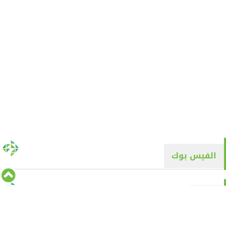
الفيس بوك
تويتر
Tweets by alyaqyn1
⇡