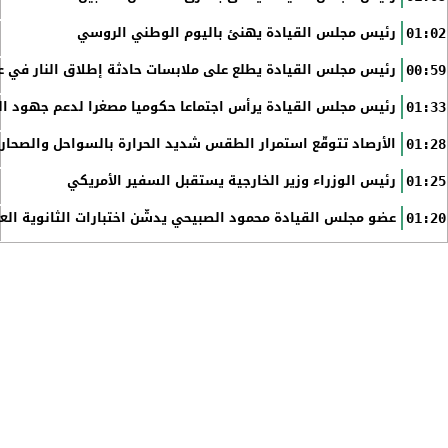
رئيس مجلس القيادة يهنئ باليوم الوطني الروسي
01:02
رئيس مجلس القيادة يطلع على ملابسات حادثة إطلاق النار في عد
00:59
رئيس مجلس القيادة يرأس اجتماعا حكوميا مصغرا لدعم جهود الت
01:33
الأرصاد تتوقّع استمرار الطقس شديد الحرارة بالسواحل والصحاري 
01:28
رئيس الوزراء وزير الخارجية يستقبل السفير الأمريكي
01:25
عضو مجلس القيادة محمود الصبيحي يدشّن اختبارات الثانوية الع
01:20