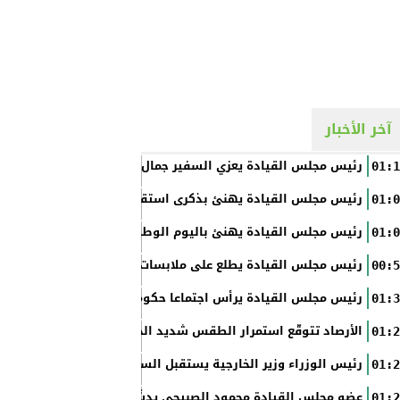
آخر الأخبار
رئيس مجلس القيادة يعزي السفير جمال السلال
01:1
رئيس مجلس القيادة يهنئ بذكرى استقلال الفلبين
01:0
رئيس مجلس القيادة يهنئ باليوم الوطني الروسي
01:0
رئيس مجلس القيادة يطلع على ملابسات حادثة إطلاق النار في عدن
00:5
رئيس مجلس القيادة يرأس اجتماعا حكوميا مصغرا لدعم جهود التع
01:3
الأرصاد تتوقّع استمرار الطقس شديد الحرارة بالسواحل والصحاري و
01:2
رئيس الوزراء وزير الخارجية يستقبل السفير الأمريكي
01:2
عضو مجلس القيادة محمود الصبيحي يدشّن اختبارات الثانوية العام
01:2