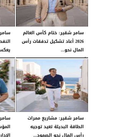
سامر شقير: ختام كأس العالم
سامر
2026 أعاد تشكيل تدفقات رأس
النفط
المال نحو...
يعكس 
الأحد، 26 يوليو 2026
06:53 مـ
السبت، 25 يوليو 2026
سامر شقير: مشاريع ممرات
سامر 
الطاقة البديلة تعيد توجيه
المؤس
رأس المال نحو الصمود...
الإدا