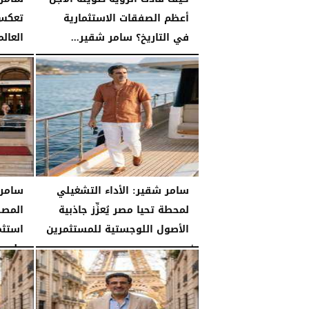
أعظم الصفقات الاستثمارية
تعكس 
في التاريخ؟ سامر شقير...
العالم
الثلاثاء، 28 يوليو 2026
03:49 مـ
الثلاثاء، 28 يوليو 2026
سامر شقير: الأداء التشغيلي
سامر 
لمحطة تحيا مصر يُعزِّز جاذبية
المصر
الأصول اللوجستية للمستثمرين
استثم
على...
الأحد، 26 يوليو 2026
07:27 مـ
الأحد، 26 يوليو 2026