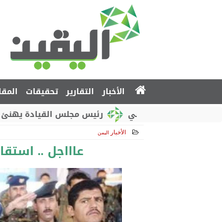
الأخبار
التقارير
تحقيقات
المقا
وطني الروسي
رئيس مجلس القيادة يهنئ بذكرى استقل
الأخبار
اليمن
2018-12-10 11:03:18
عاااجل .. استقا