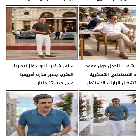
03:55 مـ
السبت، 25 يوليو 2026
03:45 مـ
شقير: الجدل حول عقود
سامر شقير: أنبوب غاز نيجيريا-
ء الاصطناعي العسكرية
المغرب يختبر قدرة أفريقيا
تشكيل قرارات الاستثمار
على جذب 25 مليار...
04:45 مـ
الجمعة، 24 يوليو 2026
04:33 مـ