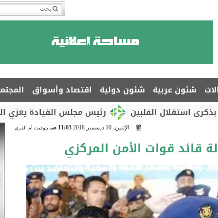
لات
شئون عربية
شئون دولية
اقتصاد وأسواق
المجتم
ال الفلبين
رئيس مجلس القيادة يعزي السفير جمال 
الإثنين، 10 ديسمبر 2018
11:03 صـ
بتوقيت أم القرى
لة قائد قوات الأمن المركزي