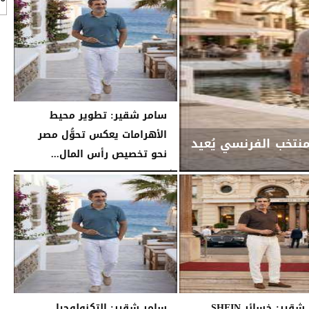
سامر شقير: تطوير محيط
الأهرامات يعكس تحوُّل مصر
منتخب الفرنسي يُعيد
نحو تخصيص رأس المال...
الأربعاء، 29 يوليو 2026
02:15 مـ
سامر شقير: خسائر SHEIN
سامر شقير: التكنولوجيا