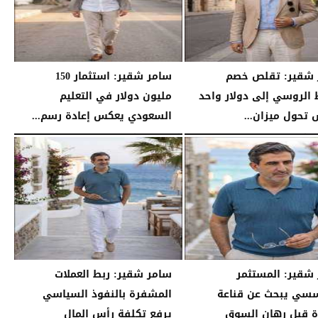
 شقير: تقلص خصم
سامر شقير: استثمار 150
 الروسي إلى دولار واحد
مليون دولار في التعليم
تحول ميزان...
السعودي يعكس إعادة رسم...
04:20 مـ
السبت، 25 يوليو 2026
04:12 مـ
شقير: المستثمر
سامر شقير: ربط العملات
سي يبحث عن قناعة
المشفرة بالنفوذ السياسي
رة قبل رهان السوق
يرفع تكلفة رأس المال