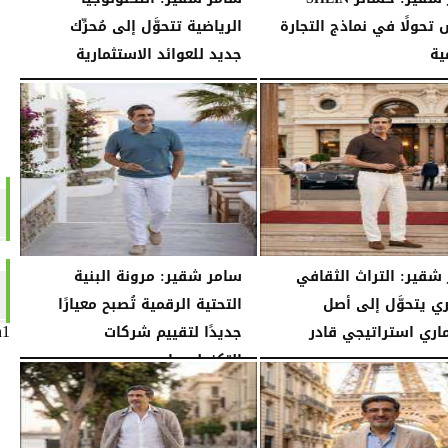
تحولًا في نماذج التجارة
الرياضية تتحوَّل إلى مُحرِّك
ية
جديد للعوائد الاستثمارية
02:52 مـ
الثلاثاء، 28 يوليو 2026
02:40 مـ
شقير: التراث الثقافي
سامر شقير: مرونة البنية
ي يتحوَّل إلى أصل
التحتية الرقمية تُصبح معيارًا
اري استراتيجي قادر
جديدًا لتقييم شركات
n1
التكنولوجيا...
07:16 مـ
الأحد، 26 يوليو 2026
07:03 مـ