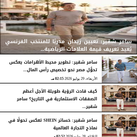
سامر شقير: تعيين زيدان مدربًا للمنتخب الفرنسي
يُعيد تعريف قيمة العلامات الرياضية...
سامر شقير: تطوير محيط الأهرامات يعكس
تحوُّل مصر نحو تخصيص رأس المال...
الأربعاء، 29 يوليو 2026
02:25 مـ
الأربعاء، 29 يوليو 2026
02:15 مـ
كيف قادت الرؤية طويلة الأجل أعظم
الصفقات الاستثمارية في التاريخ؟ سامر
شقير...
الثلاثاء، 28 يوليو 2026
03:49 مـ
سامر شقير: خسائر SHEIN تعكس تحولًا في
نماذج التجارة العالمية
الثلاثاء، 28 يوليو 2026
02:52 مـ