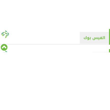
الفيس بوك
تويتر
Tweets by alyaqyn1
⇡
من نحن