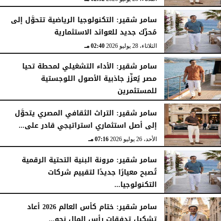
سامر شقير: التكنولوجيا الرياضية تتحوَّل إلى
مُحرِّك جديد للعوائد الاستثمارية
الثلاثاء، 28 يوليو 2026
02:40 مـ
سامر شقير: الأداء التشغيلي لمحطة تحيا
مصر يُعزِّز جاذبية الأصول اللوجستية
للمستثمرين
الأحد، 26 يوليو 2026
07:27 مـ
سامر شقير: التراث الثقافي المصري يتحوَّل
إلى أصل استثماري استراتيجي قادر على...
الأحد، 26 يوليو 2026
07:16 مـ
سامر شقير: مرونة البنية التحتية الرقمية
تُصبح معيارًا جديدًا لتقييم شركات
التكنولوجيا...
الأحد، 26 يوليو 2026
07:03 مـ
سامر شقير: ختام كأس العالم 2026 أعاد
تشكيل تدفقات رأس المال نحو...